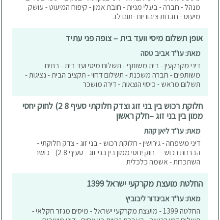
מנהל - חברה - בעלי מניות - חובת אמון - קיפוח המיעוט - עושק
מיעוט - חברות ציבוריות -תום לב
אופן תשלום מיסי וועד בית – צופה פני עתיד
מאת: עו"ד אביב טסה
דיני מקרקעין - בית משותף - תשלום מיסי ועד בית - בתים
משותפים - חברה משכנת - תשלום דחוי - תקציב הבית - נציגות -
תשלום מראש - כיסוי הוצאות - דירה מושכר
חלוקת רכוש בין בני זוג וצדק חלוקתי סעיף 8 2) לחוק יחסי
ממון בין בני זוג –חלק ראשון
מאת: עו"ד ליאן קהת
דיני משפחה - גירושין - חלוקת רכוש - בני זוג - צדק חלוקתי -
הברחת רכוש - - חוק יחסי ממון בין בני זוג - סעיף 8 2) - כושר
השתכרות - אשמה כלכלית
החלטת מועצת מקרקעי ישראל 1399
מאת: עו"ד אביגדור ליבוביץ
החלטה 1399 - מועצת מקרקעי ישראל - מיסים מגזר חקלאי -