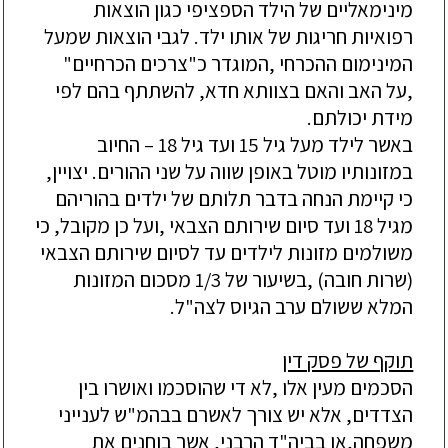
מינימאליים של הילד הספציפי כגון הוצאות
רפואיות חריגות של אותו ילד. לגבי הוצאות שמעל
המינימום ההכרחי ,המוגדר כ"צרכים הכרחיים"
,על האב והאם בצוותא חדא, להשתתף בהם לפי
מידת יכולתם.
באשר לילד מעל גיל 15 ועד גיל 18 – החיוב
במזונותיו מוטל באופן שווה על שני ההורים. יצויין,
כי קיימת הנחה בדבר תלותם של ילדים בהוריהם
מגיל 18 ועד סיום שירותם הצבאי ,ועל כן מקובל, כי
משולמים מזונות לילדים עד לסיום שירותם הצבאי
(שרות חובה) ,בשיעור של 1/3 מסכום המזונות
המלא ששולם ערב הגיוס לצה"ל.
תוקף של פסק דין
הסכמים מעין אלו ,לא די שהוסכמו ואושרו בין
הצדדים, אלא יש צורך לאשרם בבהמ"ש לענייני
משפחה,או בביה"ד הרבני, אשר בוחנים את