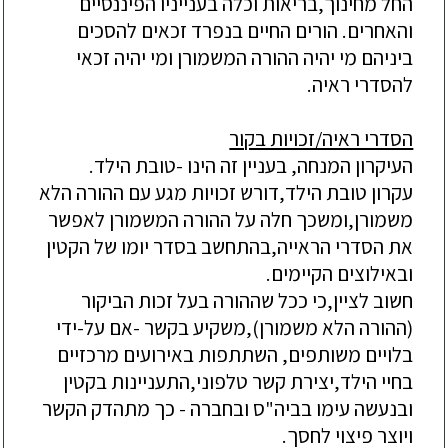
החל מחינוך,בריאות וכלה בענייניו הפיננסיים
והאחרים. הורים החיים בנפרד זכאים להסכים
ביניהם מי יהיה ההורה המשמורן ומי יהיה זכאי
להסדרי ראיה.
הסדרי ראיה/זכויות בקור
העיקרון המנחה, בעניין זה הינו -טובת הילד.
עקרון טובת הילד,דורש זכויות מגע עם ההורה הלא
משמורן,ומשכך חלה על ההורה המשמורן לאפשר
את הסדרי הראייה,בהתחשב בסדר יומו של הקטין
ובאילוצים הקיימים.
חשוב לציין,כי ככל שההורה בעל זכות הביקור
(ההורה הלא משמורן),משקיע בקשר -אם על-ידי
בלויים משותפים, השתתפות באירועים מרכזיים
בחיי הילד,יצירת קשר טלפוני,התעניינות בקטין
ובנעשה עימו בביה"ס ובחברה - כך מתהדק הקשר
ויוצר פיצוי לחסך.