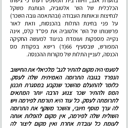
בהערת אגב, חיווה בית המשפט דעתו כי גישתו
הכלכלית של הש' אלטוביה, הנותנת משקל
לנחיצות ונאותות העבודה (ובהתאמה גובה השכר)
על פני בחינת התלות בהכנסות, וזאת לאור
פרשנותו של הש' אלטוביה את פס"ד קלס, אינה
נקייה מספקות ועומדת בניגוד למעשה החקיקה
המפורש, שבסעיף 66(ד) רישא בפקודת מס
הכנסה, לעניין התלות של מקורות ההכנסה.
לטעמי היה מקום להתיר לגב' מלכיאלי את החישוב
הנפרד בגובה התרומה האמיתית שלה לעסק.
כלומר להתעלם מהשכר שנקבע במסגרת תכנון
המס ולהתיר שכר צנוע הרבה יותר המתאים
לתרומתה לעסק.
כל עוד היא תורמת לפירמה ויש
לה ערך מוסף חיובי, והשכר משקף את התרומה
השולית שלה לפירמה, אין מקום להפלות אותה
לעומת כל עובדת אחרת ואין מקום ליצור לה