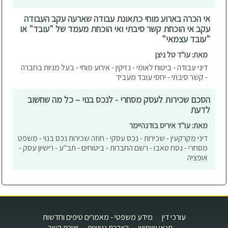
אי הכרה בארוע מוחי כתאונת עבודה שארעה עקב העבודה
עקב אי הוכחת קשר סיבתי ואי הוכחת מעמד של "עובד" או
"עובד עצמאי"
מאת: עו"ד טל ניצן
דיני עבודה - ביטוח לאומי - נזיקין - אירוע מוחי - בעל מניות בחברה
- קשר סיבתי - יחסי עובד מעביד
הסכם שכירות לעסק מסחרי - לנכס בנוי – כל מה שחשוב
לדעת
מאת: עו"ד איריס בודנהיימר
דיני מקרקעין - שכירות - נכס עסקי - חוזה שכירות נכס בנוי - משפט
מסחרי - נסח טאבו - רשם החברות - ביטוחים - תב"ע - רישיון עסק -
אופציה
עורכי דין
מידע משפטי - מאמרים טיפים וחדשות
תנאי שימוש
הצהרת נגישות
יצירת קשר