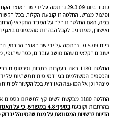
כזכור ביום 29.3.09 נחתמה על ידי שר האוצר הקודם החלטת מינהל 1184, הקובעת הקלות בעניין תשלום דמי היתר
ופיצול מגרש. החלטה זו קובעת הקלות בכל הקשור 
בניה, האם החלטה זו חלה על המגזר החקלאי (הרחב
ואישורן,
ממתינים לקבל הבהרות מהממונים באגף החק
ביום 10.5.09 נחתמה על ידי שר האוצר הנוכחי, החלטת מועצת המינהל 1180 (המבטלת את החלטה 959) הק
ישובים חקלאיים שהם מושב עובדים, כפר שיתופי, מו
החלטה 1180 באה בעקבות כתבות ופרסומים רבים ביחס להתנהלות המינהל והאגודות בכל הקשור לביצוע ההרחבות ובייחוד בעניין פיתוח התשת
והכספים המשולמים
בגין דמי פיתוח תשתיות על י
מינהל וכן אל המועצה האזורית בכל הקשור לפיתוח 
החלטה 1180 מבקשת לשים קץ לתשלום כספים אשר התקבלו אצל
בהרחבות וקובעת
בסעיף 4.8 במפורש, כי על האגודה והמ
הדיווח לרשויות המס וזאת על מנת שהמינהל יבדוק
כ