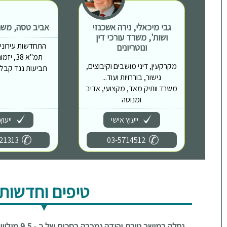
גבי מיכאלי, נירה אשכנזי
אביב טסה, משרד
ושות', משרד עורכי דין
התחדשות עירונית, 
ונוטריונים
תמ"א 38,
מקרקעין, דיני מושבים וקיבוצים,
תביעות נגד קבלני
גישור, בוררויות ועוד...
משרד וותיק מאד, מקצועי, אדיב
ומנוסה
ייעוץ אישי
ייעוץ
21313
03-5714512
טיפים וחדשות
נחלה במושב טירת יהודה נמכרה בסכום של כ - 9.5 מיליון ש"ח