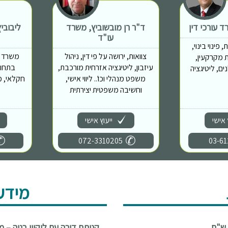
 עורכי דין
ד"ר רן מובשוביץ, משרד
ליבובי
עו"ד
פינוי בינוי,
צוואות, ירושה על פי דין, ניהול
משרד מ
 יזמות מקרקעין,
עיזבון, ליטיגציה אזרחית מורכבת,
בתחומ
ם, ליטיגציה
משפט מנהלי וכו'.. ליווי אישי,
חקלאי, מ
וחשיבה משפטית יצירתית
 אישי
ייעוץ אישי
072-3310205
03-61
מידע
קניתם דירה עם ליקויי בניה – 