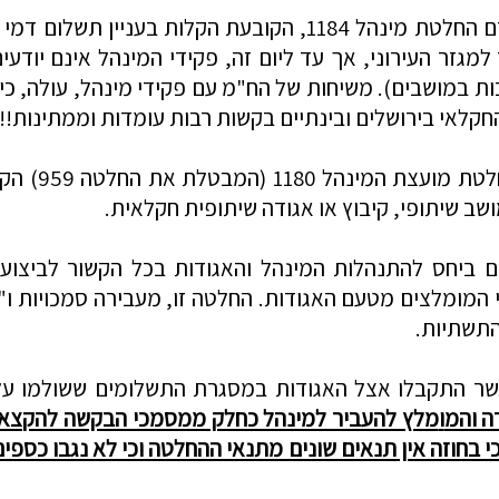
למגזר העירוני, אך עד ליום זה, פקידי המינהל אינם יוד
ות במושבים). משיחות של הח"מ ע
ם פקידי מינהל, עולה, כ
לאי בירושלים ובינתיים בקשות רבות עומדות וממתינות!!!
שב שיתופי, קיבוץ או אגודה שיתופית
חקלאית.
די המומלצים מטעם האגודות. החלטה זו, מעבירה סמכויות ו
התשתיות.
האגודות במסגרת התשלומים
ששולמו על
ו
מלץ להעביר למינהל כחלק ממסמכי הבקשה להקצאת 
י בחוזה אין תנאים שונים מתנאי ההחלטה וכי לא נגבו כספ