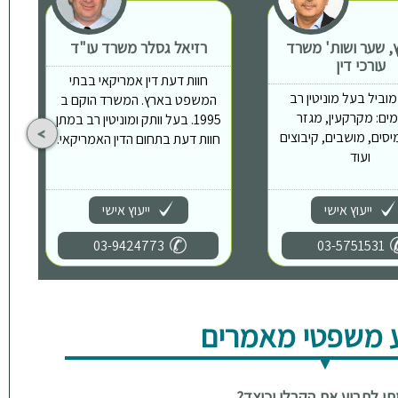
ץ, שער ושות' משרד
רזיאל גסלר משרד עו"ד
עורכי דין
חוות דעת דין אמריקאי בבתי
וביל בעל מוניטין רב
המשפט בארץ. המשרד הוקם ב
ים: מקרקעין, מגזר
1995. בעל וותק ומוניטין רב במתן
יסים, מושבים, קיבוצים
חוות דעת בתחום הדין האמריקאי.
ועוד
ייעוץ אישי
ייעוץ אישי
03-9424773
03-5751531
 משפטי מאמרים
מתי לתבוע את הקבלן וכיצד?