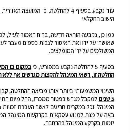
עוד נקבע בסעיף 4 להחלטה, כי המו
הישוב החקלאי.
כמו כן, נקבעה הוראה חדשה, ברוח האמור לעיל, לפ
שאושרו על ידו ואת האיסור לגבות כספים מעבר לעלו
המשולמים על ידי המומלצים.
בסעיף 5 להחלטה נקבע במפורש, כי
במ
קום בו המ
החלטה זו, רשאי המינהל להקצות מגרשים אף ללא 
השינוי המשמע
ותי ביותר אותו מביאה ההחלטה, קבוע בסעיף .2
5 שנים
למקבל מגרש בפטור ממכרז, החל מיום חתימ
המינהל יוכל במקרים חריגים לאשר העברת זכויות במהלך התקופה הנ"ל, בכפו
באה על מנת למנוע עסקאות בקרקעות המינהל המוק
יזמות בקרקע המינהל בהרחבה.