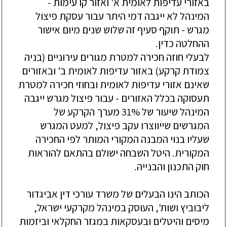
באזורי עדיפות לאומית א' ואזור קו עימות -
המינהל לא ייגבה דמי היתר עבור עסקת פיצול
מגרש - תוקף סעיף זה שלוש שנים מיום אישור
ההחלטה כדין.
לבעלי חוזה חכירה למטרת מגורים עירוניים (בניה
צמודת קרקע) באזור עדיפות לאומית ב' ובאזורים
שאינם אזורי עדיפות לאומית ובחוזי חכירה למטרת
תעסוקה בכלל האזורים - עבור פיצול מגרש ייגבה
המינהל שיעור של 31% מערך הקרקע של
המגרשים שייווצרו עקב פיצול, למעט המגרש
שעליו בנוי המבנה המקורי המותר לפי החכירה
המקורית. היטל השבחה ישולם בהתאם להוראות
חוק התכנון והבנייה.
הכותב הינו הבעלים של משרד עורכי דין אביגדור
ליבוביץ ושות', העוסק במינהל מקרקעי ישראל,
מיסים והיטלים ובעסקאות במגזר החקלאי וביזמות