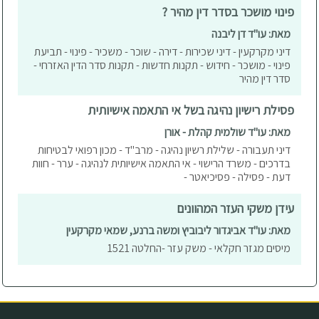
פינוי מושכר בסדר דין מהיר ?
מאת: עו"ד דן ליבנה
דיני מקרקעין - דיני שכירות - דירה - שוכר - משכיר - פינוי - תביעת
פינוי - מושכר - חידוש - תקנות חדשות - תקנות סדר הדין האזרחי -
סדר דין מהיר
פסילת רישיון נהיגה בשל אי התאמה אישיותית
מאת: עו"ד שולמית קהלת - אורן
דיני תעבורה - שלילת רשיון נהיגה - מרב"ד - מכון רפואי לבטיחות
בדרכים - משרד הרישוי - אי התאמה אישיותית לנהיגה - ערר - חוות
דעת - פסילה - פסיכיאטר -
עידן משקי העזר המהוונים
מאת: עו"ד אביגדור ליבוביץ ומשה ברנע, שמאי מקרקעין
מיסים מגזר חקלאי - משק עזר -החלטה 1521