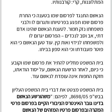
המתלוננות, קרי: קורבנותיו.
הנאשם התנגד לפרסום שמו בטענה כי התרת
פרסום שמו תפגע בפרטיותו ותגרום לו ולבני
משפחתו נזק
חמור. לטענת הנאשם שהינו אדם
דתי, אב וסב לנכדים –
הפרסום יגרום לו
ולמשפחתו לנידוי ואות קין. עוד טען הנאשם כי הוא
פוטר מעבודתו וכי הוא ספון בביתו.
בית המשפט מחליט להתיר את פרסום שמו וקובע
כי כיום, לאחר הרשעת הנאשם, על יסוד הודאתו,
חזקת החפות אינה עומדת לנאש
ם עוד.
בית המשפט מצטט את דברי בית המשפט העליון
בבש"פ 8698/05, לפיהם: "
משהורשע הנאשם
בדינו גובר האינטרס הציבורי הקיים בפרסום פרטי
המקרה ובפרסום פרטיו המזהים של הנאשם