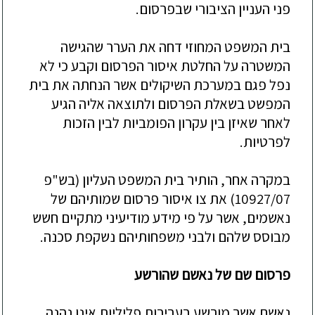
פני העניין הציבורי שבפרסום.
בית המשפט המחוזי דח
ה את הערר שהגישה
המשטרה על החלטת איסור הפרסום וקבע כי לא
נפל פגם במערכת השיקולים אשר הנחתה את בית
המפשט בשאלת הפרסום ולתוצאה אליה הגיע
לאחר שאיזן בין עקרון הפומביות לבין הזכות
לפרטיות.
במקרה אחר, הותיר בית המשפט העליון (בש"פ
10927/07) את צו איסור פרסום שמ
ותיהם של
נאשמים, אשר על פי מידע מודיעיני מתקיים חשש
מבוסס
שלהם ולבני משפחותיהם נשקפת סכנה.
פרסום שם של נאשם שהורשע
נאשם אשר מורשע בעבירות פליליות אינו נהנה