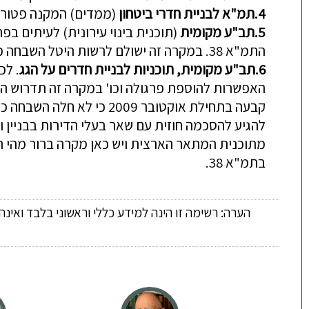
4.
תמ"א לבניית חדרי ביטחון
(ממדים) המקנה פטור 
5.
תב"ע מקומית
(תוכנית בינוי עירונית) לעיתים בפרויקט תמ"א 38, יש לבניין זכויות בניה נוספות שטרם נוצלו. היזם
התמ"א 38. במקרה זה ישולם לרשות היטל השבחה מלא.
6.
תב"ע מקומית, תוכניות לבניית חדרים על הגג
. לכ
האפשרות להוספת פרגולה וכו' במקרה זה תדרוש ה
קבעה בתחילת אוקטובר 009
להגיע להסכמה חוזית עם שאר בעלי הדירות בבניין ו
מתוכנית המתאר הארצית ויש כאן מקרה ברור מהי הב
בתמ"א 38.
הערה: רשימה זו הינה למידע כללי וראשוני בלבד ואינ