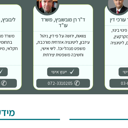
ורכי דין
ד"ר רן מובשוביץ, משרד
ליבוביץ,
עו"ד
נוי בינוי,
צוואות, ירושה על פי דין, ניהול
משרד מוב
מות מקרקעין,
עיזבון, ליטיגציה אזרחית מורכבת,
בתחומים
 ליטיגציה
משפט מנהלי וכו'.. ליווי אישי,
חקלאי, מיס
וחשיבה משפטית יצירתית
ישי
ייעוץ אישי
072-3310205
03-
מידע