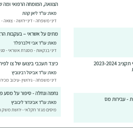
הצוואה, המומחה הרפואי ומה ש
מאת: עו"ד ליאן קהת
דיני משפחה - דיני ירושה - צוואה - 
מתים על אשראי – בעקבות הרצ
מאת: עו"ד אבי זילברפלד
דיני בנקאות - מסגרת אשראי - סגי
תזכיר חוק ההתייעלות הכלכלית (תיקוני חקיקה להגשת יעדי תקציב 2023-2024
כיצד תעכבי ביצועו של צו לפיר
מאת: עו"ד אביטל רבינוביץ
דיני משפחה - גירושין -עיכוב מכירת
נחמה ונחלה - סיפור על מסע פ
מאת: עו"ד אביגדור ליבוביץ
מיסים מגזר חקלאי - ירושת משק חק