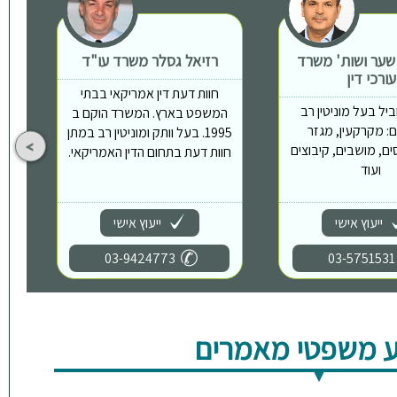
 שער ושות' משרד
רזיאל גסלר משרד עו"ד
ת
עורכי דין
חוות דעת דין אמריקאי בבתי
יל בעל מוניטין רב
המשפט בארץ. המשרד הוקם ב
: מקרקעין, מגזר
1995. בעל וותק ומוניטין רב במתן
ים, מושבים, קיבוצים
חוות דעת בתחום הדין האמריקאי.
ועוד
ייעוץ אישי
ייעוץ אישי
03-9424773
03-5751531
 משפטי מאמרים