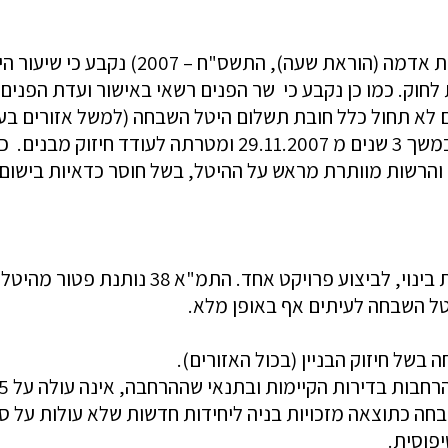
ות אדמ
ה (הוראת שעה), התשס"ח –
2007)
נקבע כי שיעור ה
וק. כמו כן נקבע כי שר הפנים רשאי באישור ועדת הפנים 
א תחול כלל חובת תשלום היטל השבחה (למשל אזורים בעלי ס
 האזורים על הח
יש לציין כי יש ערים בה חל היטל השבחה בגובה 10% והרשות מוותרת מראש על ההיטל, ב
י
, לביצוע פרויקט אחד. התמ"א
יטל השבחה לעיתים אף באופן מלא.
של חיזוק הבניין (בכול האזורים)
.
בדירות הקיימות ובתנאי שההרחבה, אינה עולה על 25 מטר סה"כ.
טור מלא ו\או פטור מ90% בהשבחה כתוצאה מזכויות בניה ליחידות חדשות שלא
יפוסית
.