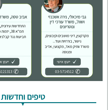
גבי מיכאלי, נירה אשכנזי
אביב טסה, משרד ע
ושות', משרד עורכי דין
התחדשות עירונית, פי
ונוטריונים
תמ"א 38, יז
מקרקעין, דיני מושבים וקיבוצים,
תביעות נגד קבלנים,
גישור, בוררויות ועוד...
משרד וותיק מאד, מקצועי, אדיב
ומנוסה
ייעוץ אישי
ייעוץ א
6121313
03-5714512
טיפים וחדשות