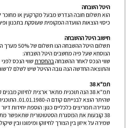
היטל השבחה
הוא תשלום חובה הנדרש מבעל
מקרקעין
או
מחוכר
ל
כיסוי הוצאות הוועדה המקומית שעוסקת בתכנון ופי
חישוב היטל ההשבחה
תשלום היטל ההשבחה הנו תשלום של 50% מערך ההשבחה לרשות המקומית
הנוסחא שעל פיה מחשבים היטל השבחה:
שווי הנכס לאחר ההשבחה
בהחסרת
שווי הנכס לפני
והתוצאה החדשה הנה גובה ההיטל שיש לשלם לרשות
תמ"א 38
תמ"א 38 הנה תוכנית מתאר ארצית לחיזוק מבנ
שהיתר הוצא לבנייתם קודם ה-01.01.1980.
התוכנית
מגדירה תמריצים כלכליים כגון: הוספת יחידות דיו
38 קובעות את המסגרת הסטטוטורית שתאפשר מתן ה
שמירה על איזון בין הצורך לחיזוקו ומימונו ובין שיקו