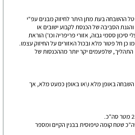
יטל ההשבחה בעת מתן היתר לחיזוק מבנים עפ"י
והגנת הסביבה של הכנסת לקבוע ישובים או
יכון ססמי גבוה, אזורי פריפריה וכו') הוראת
יזוק עצמו.
של חוסר כדאיות בישום התהליך, שלפעמים יקר יותר מההכנסות של
 38 נותנת פטור מהיטל השבחה באופן מלא ו\או באופן כמעט מלא, אך
 עולות על סה"כ שטח קומה טיפוסית בבנין הקיים ומספר