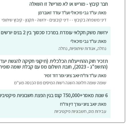
חבר קיבוץ - מוריש או לא מוריש? זו השאלה
מאת: עו"ד גבי מיכאלי ועו"ד עודד זאוברמן
דיני משפחה בקיבוץ - - דיני קיבוצים - ירושה - תקנון - קיבוץ שיתופי
ירושת משק חקלאי עומדת במרכז סכסוך בין 2 בנים יורשים
מאת: עו"ד גבי מיכאלי
נחלה, אגודות שיתופיות, נחלה
(התשפ"ג - 2023), חובת תשלום מס עם קבלת שומה סופית
מאת: עו"ד ורו"ח יואב ציוני ומר דוד זמיר
שומה שומה חלוטה השגה רשות המיסים מס הכנסה מע"מ
6 שנות מאסר+750,000 קנס בגין הפצת חשבוניות פיקטיביות - עבירות מס
מאת: יואב ציוני עורך דין ורו"ח
עבירות מס, חשבוניות פיקטיביות