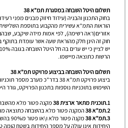
תשלום היטל השבחה במסגרת תמ"א 38
ב
חוק התכנון והבניה (עידוד חיזוק מבנים מפני רעיד
הוראות התמ"א עשירית מהקבוע בתוספת השלישית לח
אזורים(ראה רשימה), לפי אמות מידה שיקבע, שבהם ל
חוק זה הינן חלק מהוראת שעה אשר עומדת בתוקף במשך 3 שנים מ 29.11.2007 ומטרתה לעודד חיזוק מבנים. כמו כן חל פטור מלא ובכול
הרשות כתוצאה מיישמו.
תשלום היטל השבחה בביצוע פרויקט תמ"א 38
ביצוע פרויקט תמ"א 38 בדר"כ מערב מספר תוכניות בינו
השימוש בתוכניות נוספות בתכנון הפרויקט, גורר ה
1.
תוכנית מתאר ארצית 38
מקנה פטור מלא מהשבחה ב
2.
תמ"א 38
המקנה פטו
ר מלא בהשבחה כתוצאה מהרחבות 
3.
תמ"א 38
מקנה פ
היחידות אינו עולה על מספר היחידות בשטח ק
ומה ט