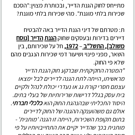
מתייחס לחוק הגנת הדייר, ובכותרת מצוין:"הסכם
שכירות בלתי מוגנת". מהי שכירות בלתי מוגנת?
ת: מטרתם של דיני הגנת הדייר באה להבטיח
דיירים בדירות ובעסקים שחוק
הגנת
הדייר [נוסח
משולב], התשל"ב
–
1972,
חל על שכירותם, בין
השאר, מפני פינוי ושיעור דמי
שכירות הנגבים מהם
שלא פי החוק.
"המטרה החקיקתית שברקע חוק הגנת הדייר
מראשיתו, הייתה לתת הגנה לדיירים לבל ימצאו
עצמם חסרי קורת גג או נעדרי יכולת לנהל ולקיים
בית עסק בגלל דרישות שרירותיות של בעלי בתים.
היסוד התכליתי שבהנהגת החוק הוא
כלכלי חברתי
.
אולם גם משהוענקה ההגנה של החוק לדיירים
בתום תקופת השכירות, הייתה זו הגנה 'מותנית' -
מותנית בכך שהדייר יקיים את התחייבויותיו על פי