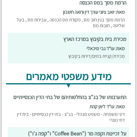
הרמת מסך במס הכנסה
מאת: יואב ציוני עורך דין ורואה חשבון
הרמת מסך בגין חוב מס , פקודת מס הכנסה , עבירות מס , בעל
שליטה , חובות מס
מכירת בית בקיבוץ במרכז הארץ
מאת: עו"ד גבי מיכאלי
מכירת/קניית בתים/דירות בקיבוץ
מידע משפטי מאמרים
התערבותו של בג"צ בהחלטותיהם של בתי הדין הכנסייתיים
מאת: עו"ד ליאן קהת
דיני משפחה - משפט מנהלי - בג"צ - בתי דין כנסייתיים - בית דין
דתי נוצרי
על זכיינות וקפה מר ("Coffee Bean" ו"קפה ג'ו")