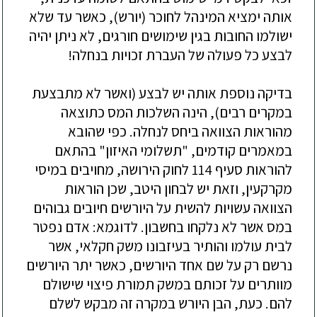
אותה ימציא המינהל לחוכר
(יורש),
כאשר עד שלא
ישולמו החובות בגין שימושים חורגים, לא ניתן יהיה
לבצע כל פעולה של העברת זכויות בנחלה!
בדיקה נוספת אותה יש לבצע (
ו
אשר לא מתבצעת
במקרים רבים), הינה השלכות המס כתוצאה
מהוראות הצוואה ביחס לנחלה. כפי שהובא
במאמרים קודמים, "תשלומי האיזון" בהתאם
להור
אות סעיף 114 לחוק הירושה, מחויבים במיסי
מקרקעי
ן
, וזאת יש לבחון היטב, שכן הוראות
הצוואה עשויות להשית על היורשים חיובים גבוהים
במס אשר לא נלקחו בחשבון. לדוגמא
:
אדם נפטר
לבית עולמו והותיר בעיזבונו משק חקלאי, אשר
נרשם רק על שם אחד היורשים, כאשר יתר היורשים
מוו
תרים על זכותם במשק תמורת פיצוי שישולם
להם.
כעת, הבן היורש במקרה זה מבקש לשלם