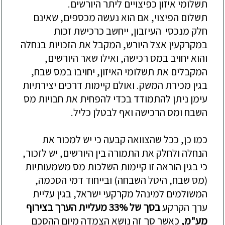
תשלומי איזון כפיצויים ליתר היורשים.
תשלום הפיצוי, אם הוא נעשה מכספים, שאינם
חלק מנכסי העיזבון, ייחשב כרכישת זכות
במקרקעין אצל היורש, המקבל את הזכויות בנחלה
והוא יחויב במס רכישה, ואילו שאר היורשים,
המקבלים את תשלומי האיזון, יחויבו במס שבח,
בגין מכירת המשק. ואולם קיימות דרכים יצירתיות
עימן ניתן להתמודד בכדי להפחית את חבויות מס
השבח ומס הרכישה ואף לבטלן כליל.
כמו כן, ככל שהצוואה קבעה כי יש למכור את
הנחלה ולחלק את התמורה בין היורשים
, יש לזכור,
כי בגין הוראה זו קיימות השלכות מס משמעותיות
(מס שבח, היטל השבחה) ובייחוד דמי הסכמה,
המשולמים למינהל מקרקעי ישראל,
בגין עליית
ערך הקרקע
בסך של 33% מעליית הערך בצירוף
מע"מ
,
כאשר סך זה נושא הצמדה מיום ההסכם