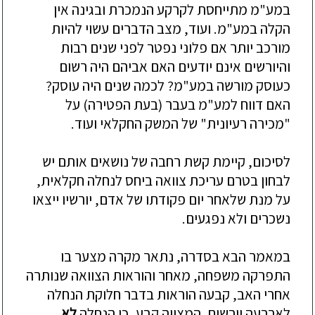
במע"מ מתייחסת לקרקע הנמכרת ובגינה אין
הקלה במע"מ. ועוד, מצב הדברים עשוי להיות
מורכב יותר אם פלוני נפטר לפני שנים רבות
והיורשים אינם יודעים האם אביהם היה רשום
כעוסק מורשה במע"מ? לכמה שנים
היה עוסק
?
האם דווח למע"מ בעבר (בעת הפטירה) על
"מכירה רעיונית" של המשק החקלאי ועוד.
לסיכום, קיימת קשת רחבה של נושאים אותם יש
לבחון בטרם עריכת צוואה ביחס לנח
לה חקלאית,
על מנת שלאחר יום פקודתו של אדם, יורשיו ייצאו
נשכרים ולא נפגעים.
במאמר הבא בסדרה, נתאר מקרה מצער בו
התפרקה משפחה, מאחר והוראות הצוואה שנותרה
אחרי האב, קבעה הוראות בדבר חלוקת הנחלה
לארבעה יורשים. המצווה קבע, כי הנחלה
לא