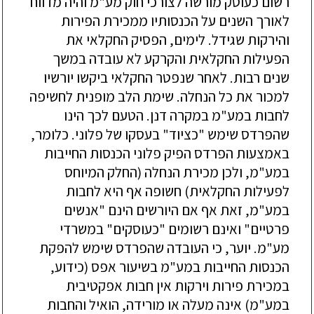
רשום כעוסק מורשה לצורכי חוק מע"מ והי
ה
מדווח
לאורך השנים על הכנסותיו ממכירת הפירות
והירקות שגידל. לימים, הפסיק
החקלאי
את
הפעילות החקלאית והקרקע לא עובדה במשך
שנים רבות.
לאחר
ש
נפטר
החקלאי ביקשו
יורשיו
למכור את כל הנחלה. שימת הלב מופנית לחשיפה
לח
בות במע"מ במקרה דנן. הטעם לכך הינו
שהפרדס שימש "כציוד" בעסקו של פלוני. כלומר,
באמצעות הפרדס הפיק פלוני הכנסות החייבות
במע"מ, ולכן מכירת הנחלה (החלק המיוחס
לפעילות החקלאית) חשופה אף היא לחבות
במע"מ, זאת אף אם היורשים הינם "אנשים
פרטיים" ואינם רשומים "כעוסקים" במשרדי
מע"מ. יוער, כי העובדה שהפרדס שימש להפקת
הכנסות החייבות במע"מ בשיעור אפס (כידוע,
במכירת פירות וירקות אין חבות אפקטיבית
במע"מ) אינה מעלה או מורידה, הואיל והחבות