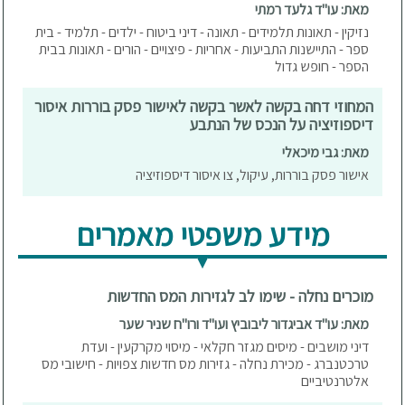
מאת: עו"ד גלעד רמתי
נזיקין - תאונות תלמידים - תאונה - דיני ביטוח - ילדים - תלמיד - בית
ספר - התיישנות התביעות - אחריות - פיצויים - הורים - תאונות בבית
הספר - חופש גדול
המחוזי דחה בקשה לאשר בקשה לאישור פסק בוררות איסור
דיספוזיציה על הנכס של הנתבע
מאת: גבי מיכאלי
אישור פסק בוררות, עיקול, צו איסור דיספוזיציה
מידע משפטי מאמרים
מוכרים נחלה - שימו לב לגזירות המס החדשות
מאת: עו"ד אביגדור ליבוביץ ועו"ד ורו"ח שניר שער
דיני מושבים - מיסים מגזר חקלאי - מיסוי מקרקעין - ועדת
טרכטנברג - מכירת נחלה - גזירות מס חדשות צפויות - חישובי מס
אלטרנטיביים