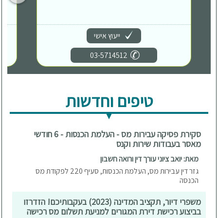
ייעוץ אישי
03-5714512
טיפים וחדשות
סקירת פסיקה עבירות מס - העלמת הכנסות - 6 חודשי
מאסר בעבודות שירות וקנס
מאת: יואב ציוני עורך דין ורואה חשבון
גזר דין עבירות מס, העלמת הכנסות, סעיף 220 לפקודת מס
הכנסה
משפרי דיור, תקציב המדינה (2023) בעקבותיכם! הזדרזו
בביצוע רכישת דירת המגורים למניעת תשלום מס רכישה