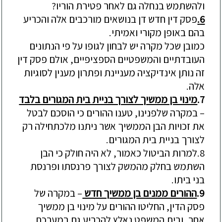
ולהשתמש בנחלה גם לאחר פטירת הוריו?
6.
פסק דין חדש דן בנושאים מורכבים אלה והכריע
בהם באופן מקורי ואמיתי.
כמובן שכל מק
רה יש לבחון
לגופו על פי הנתונים
העובדתיים והמשפטיים הספציפיים, אולם פסק דין
זה נותן אינדיקציה מעניינת ופתרון מענין לסוגיות
אלה.
7.
מינוי בן ממשיך לצורך בניית בית המגורים בלבד
–
במקרה שלפנינו, טענו ההורים כי הוסכם לבטל
את זכויות הבן הממשיך אשר ניתנו מלכתחילה רק
לצורך בניית בית המגורים.
8.
למרות הביטול כאמור, לא היה חולק כי הבן
השתמש בחלק מהמשק לצורך פרנסתו ופרנסת
בני ביתו.
9.
ההורים ממנים בן ממשיך חדש
–
במקרה של
פסק הדין, החליטו ההורים על מינוי בן ממשיך
אחר, ובית המשפט נאלץ להכריע גם במערכת