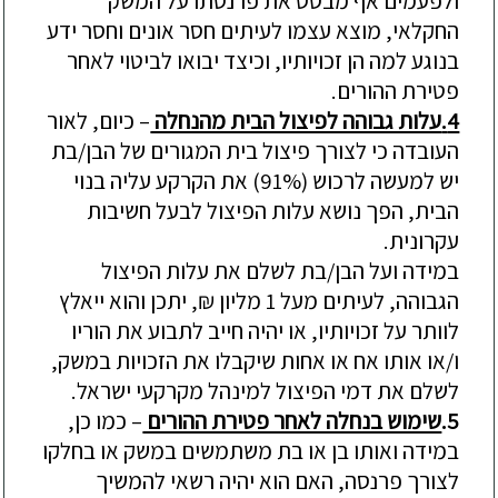
ולפעמים אף מבסס את פרנסתו על המשק
החקלאי, מוצא עצמו לעיתים חסר אונים וחסר ידע
בנוגע למה
הן זכויותיו, וכיצד יבואו לביטוי לאחר
פטירת ההורים.
4.
עלות גבוהה לפיצול הבית מהנחלה
–
כיום, לאור
העובדה כי לצורך פיצול בית המגורים של הבן/בת
יש למעשה לרכוש (91%) את ה
קרקע עליה בנוי
הבית, הפך נושא עלות הפיצול לבעל חשיבות
עקרונית.
במידה ועל הבן/בת לשלם את עלות הפיצול
הגבוהה, לעיתים מעל 1 מליון ₪, יתכן והוא ייאלץ
לוותר על זכויותיו, או יהיה חייב לתבוע את הוריו
ו/או אותו אח או אחות שיקבלו את הזכויות במשק,
לשלם את דמי הפיצול
למינהל מקרקעי ישראל.
5.
שימוש בנחלה לאחר פטירת ההורים
–
כמו כן,
במידה ואותו בן או בת משתמשים במשק או בחלקו
לצורך פרנסה, האם הוא יהיה רשאי להמשיך