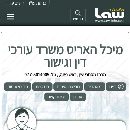
כניסת עו"ד
רישום עו"ד
חיפוש
מיכל האריס משרד עורכי
דין וגישור
מרכז מסחרי ישן , ראש פינה, , טל. 077-5014005
חייגו
מאמרים
חדשות וטיפים
המלצות
תחומי עיסוק
אודות
יצירת קשר