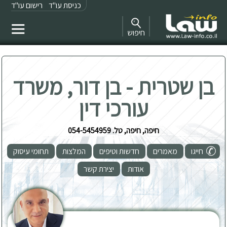
כניסת עו"ד
רישום עו"ד
חיפוש
בן שטרית - בן דור, משרד
עורכי דין
חיפה, חיפה, טל. 054-5454959
חייגו
מאמרים
חדשות וטיפים
המלצות
תחומי עיסוק
אודות
יצירת קשר