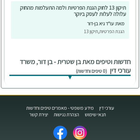
תיקון 13 לחוק הגנת הפרטיות ולמה התעלמות מהחוק
אנו מאמינים ששמירה על פרטיות היא לא רק חובה חוקית אלא
עלולה לעלות לעסק ביוקר
גם יסוד לאמון בין עסק ללקוחותיו.
מאת: עו"ד גיא בן-דור
בנוסף, המשרד מטפל במקרים של
לשון הרע ופגיעה בשם
הטוב
, הן במדיות דיגיטליות והן בתקשורת המסורתית. אנו
הגנת הפרטיות,תיקון 13
פועלים בנחישות להגן על מוניטין הלקוחות שלנו ולשקם את
שמם במקרה של פגיעה.
משרד בן שטרית – בן דור שם דגש על מקצועיות, שקיפות
ושירות אישי.
חדשות וטיפים מאת בן שטרית - בן דור, משרד
אנו פועלים מתוך מחויבות אמיתית ללקוחותינו – לשמור על
עורכי דין
זכויותיהם, להגן על האינטרסים שלהם ולהעניק להם שקט
(0 טיפים וחדשות)
וביטחון בכל צעד משפטי.
עורכי דין
מידע משפטי - מאמרים טיפים וחדשות
תנאי שימוש
הצהרת נגישות
יצירת קשר