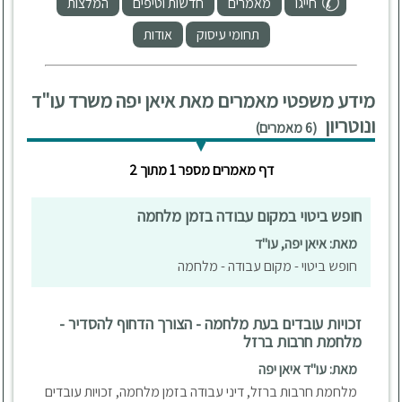
חייגו
מאמרים
חדשות וטיפים
המלצות
Israeli Employment Tribunal proceedings.
תחומי עיסוק
אודות
Legal advice given covers the entire spectrum of
Employment Law including matters relating to
severance pay, wage pay delay, women at work,
מידע משפטי מאמרים מאת איאן יפה משרד עו"ד
discrimination, harassment, equal opportunities,
ונוטריון
foreign workers in Israel, employees with
(6 מאמרים)
disabilities, vacation pay, recuperation pay, notice
and disciplinary hearings. in Israel including
דף מאמרים מספר 1 מתוך 2
litigation and contract work.
חופש ביטוי במקום עבודה בזמן מלחמה
Advocate Jaffe's fluency in English and Hebrew
provides legal service in Israeli Employment law
מאת: איאן יפה, עו"ד
for Israel's English speaking population as well as
חופש ביטוי - מקום עבודה - מלחמה
for High-Tech employers/employees with a special
emphasis being given to Employment Contracts in
English.
זכויות עובדים בעת מלחמה - הצורך הדחוף להסדיר -
מלחמת חרבות ברזל
Advocate Ian Jaffe was previously senior counsel to
מאת: עו"ד איאן יפה
the Democratic Workers Union "Koach le-Ovdim"
מלחמת חרבות ברזל, דיני עבודה בזמן מלחמה, זכויות עובדים