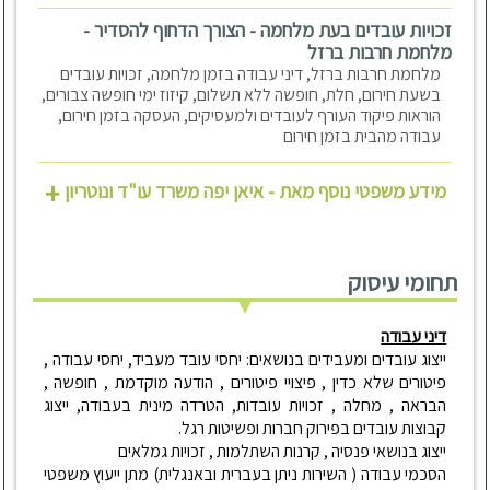
זכויות עובדים בעת מלחמה - הצורך הדחוף להסדיר -
מלחמת חרבות ברזל
מלחמת חרבות ברזל, דיני עבודה בזמן מלחמה, זכויות עובדים
בשעת חירום, חלת, חופשה ללא תשלום, קיזוז ימי חופשה צבורים,
הוראות פיקוד העורף לעובדים ולמעסיקים, העסקה בזמן חירום,
עבודה מהבית בזמן חירום
+
מידע משפטי נוסף מאת - איאן יפה משרד עו"ד ונוטריון
תחומי עיסוק
דיני עבודה
ייצוג עובדים ומעבידים בנושאים: יחסי עובד מעביד, יחסי עבודה ,
פיטורים שלא כדין , פיצויי פיטורים , הודעה מוקדמת , חופשה ,
הבראה , מחלה , זכויות עובדות, הטרדה מינית בעבודה, ייצוג
קבוצות עובדים בפירוק חברות ופשיטות רגל.
ייצוג בנושאי פנסיה , קרנות השתלמות , זכויות גמלאים
הסכמי עבודה ( השירות ניתן בעברית ובאנגלית) מתן ייעוץ משפטי