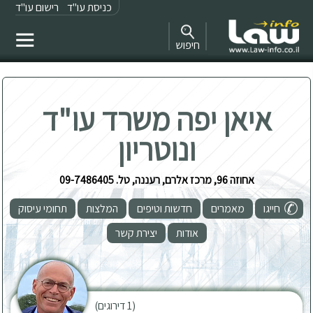
כניסת עו"ד
רישום עו"ד
חיפוש
איאן יפה משרד עו"ד
ונוטריון
אחוזה 96, מרכז אלרם, רעננה, טל. 09-7486405
חייגו
מאמרים
חדשות וטיפים
המלצות
תחומי עיסוק
אודות
יצירת קשר
(1 דירוגים)