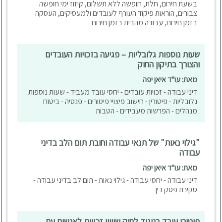
Our office provides notarial services.
בשעת חירום, חלת, חופשה ללא תשלום, קיזוז ימי חופשה
צבורים, הוראות פיקוד העורף לעובדים ולמעסיקים, העסקה
בזמן חירום, עבודה מהבית בזמן חירום
שעות נוספות גלובליות – פגיעה בזכויות העובדים
והצורך בתיקון החוק
מאת: עו"ד איאן יפה
דיני עבודה - זכויות עובדים - יחסי עובד מעביד - שעות נוספות
גלובליות - פיטורין - חישוב פיצויי פיטורים - פנסיה - ביטוח
מנהלים - הפרשות מעבידים - הטבות
"גילוי נאות" של תנאי עבודה וחובת תום הלב בדיני
עבודה
מאת: עו"ד איאן יפה
דיני עבודה - יחסי עבודה - גילוי נאות - תום לב בדיני עבודה -
סקירת פסק דין
פיטורי עובד בניגוד לחוק שוויון זכויות לאנשים עם