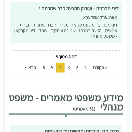
דיני מכרזים - ועותק ההצעה כבר שמרתם ?
מאת: עו"ד אהוד גרא
דיני מכרזים - משפט מנהלי - מכרז - חברה עירונית - חברות
עירוניות - הצעה במכרז - שמירת עותקים - עותק - דיני מקרקעין
- משפט מסחרי
דף 4 מתוך 6
< הקודם
1
2
3
4
5
6
הבא >
מידע משפטי מאמרים - משפט
מנהלי
(51 מאמרים)
סדרי הדין הולכים ומקשים על הנישומים