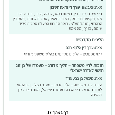
מאת: יואב ציוני עורך דין ורואה חשבון
דיני מיסים, סדרי דין , רשויות המס , שומה , ערר , זכות ערעור
מס , הקפאת חוב מס , רשות המיסים , סמכות שיורית , פסק דין
הצהרתי , מנהל מע"מ , חוסר סבירות הפעלת סמכות פקיד
שומה , בג"ץ , מס אמת
הליכים מקדמיים
מאת: עורך דין אלון אוחנה
גילוי מסמכים – הליכים מקדמיים בהליך משפטי אזרחי
הזכות לחיי משפחה – הליך מדורג – מעמדו של בן זוג
הנשוי לאזרח ישראלי
מאת: מיכאל בן צבי, עו"ד
הזכות לחיי משפחה – הליך מדורג – מעמדו של בן זוג הנשוי
לאזרח ישראלי דיני הגירה ומעמד בישראל, רשות האוכלוסין
וההגירה
דף 1 מתוך 17