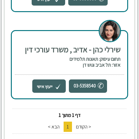
שירלי כהן - אדיב , משרד עורכי דין
תחום עיסוק: תאונות תלמידים
אזור: תל אביב וגוש דן
03-5358540
ייעוץ אישי
דף 1 מתוך 1
< הקודם
1
הבא >