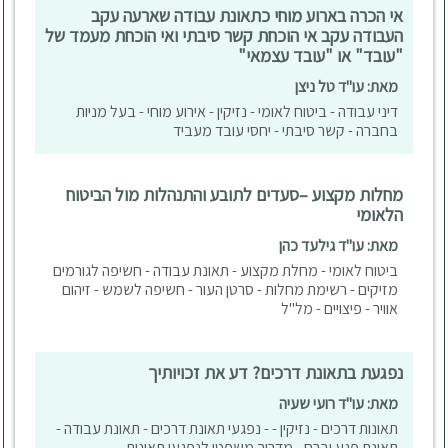
אי הכרה בארוע מוחי כתאונת עבודה שארעה עקב
העבודה עקב אי הוכחת קשר סיבתי ואי הוכחת מעמד של
"עובד" או "עובד עצמאי"
מאת: עו"ד טל ניצן
דיני עבודה - ביטוח לאומי - נזיקין - אירוע מוחי - בעל מניות
בחברה - קשר סיבתי - יחסי עובד מעביד
מחלות מקצוע –סעדים לתובע והתנהלות מול הביטוח
הלאומי
מאת: עו"ד גילעד כהן
ביטוח לאומי - מחלת מקצוע - תאונת עבודה - חשיפה לגורמים
מזיקים - רשימת מחלות - סרטן העור - חשיפה לשמש - זיהום
אוויר - פיצויים - מל"ל
נפגעת בתאונת דרכים? דע את זכויותיך
מאת: עו"ד רועי שעיה
תאונות דרכים - נזיקין - - נפגעי תאונת דרכים - תאונת עבודה -
תאונת פגע וברח - מדריך משפטי לנפגעי תאונות