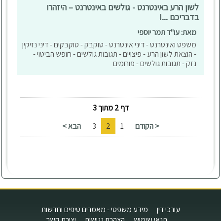
לשון הרע באינטרנט - גולשים באינטרנט – היזהרו
בדבריכם ...!
מאת: עו"ד תמר יוספי
משפט ואינטרנט - דיני אינטרנט - טוקבק - טוקבקים - דיני נזיקין
- הוצאת לשון הרע - פיצויים - תגובות גולשים - חופש הביטוי -
נזק - תגובות גולשים - פורומים
דף 2 מתוך 3
< הקודם
1
2
3
הבא >
עורכי דין
מידע משפטי - מאמרים טיפים וחדשות
תנאי שימוש
הצהרת נגישות
יצירת קשר