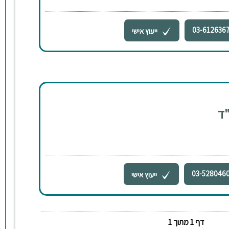
03-612636
ייעוץ אישי
"ד
03-528046
ייעוץ אישי
דף 1 מתוך 1