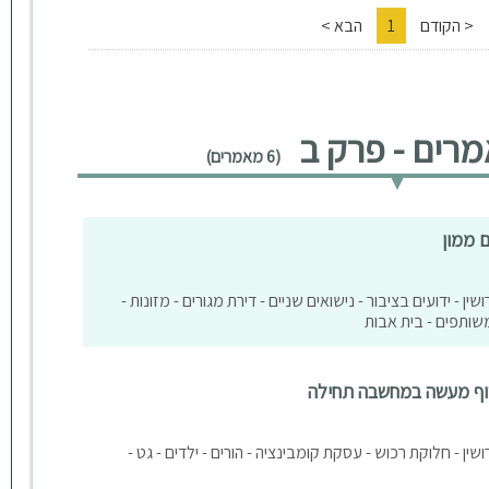
< הקודם
1
הבא >
רים - פרק ב
(6 מאמרים)
 ממון
שין - ידועים בציבור - נישואים שניים - דירת מגורים - מזונות -
משותפים - בית אבות
 סוף מעשה במחשבה תחילה
ושין - חלוקת רכוש - עסקת קומבינציה - הורים - ילדים - גט -