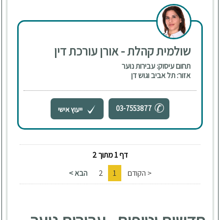
שולמית קהלת - אורן עורכת דין
תחום עיסוק: עבירות נוער
אזור: תל אביב וגוש דן
03-7553877
ייעוץ אישי
דף 1 מתוך 2
< הקודם
1
2
הבא >