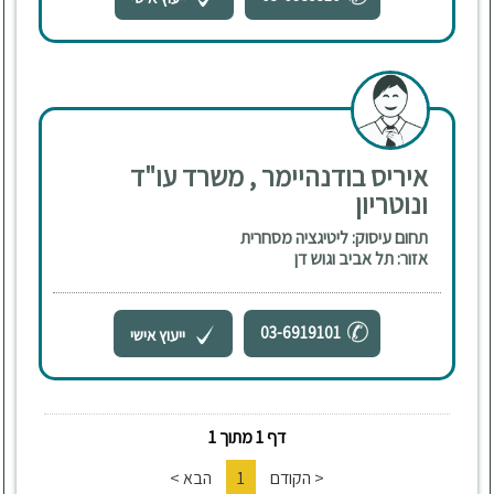
איריס בודנהיימר , משרד עו"ד
ונוטריון
תחום עיסוק: ליטיגציה מסחרית
אזור: תל אביב וגוש דן
03-6919101
ייעוץ אישי
דף 1 מתוך 1
< הקודם
1
הבא >