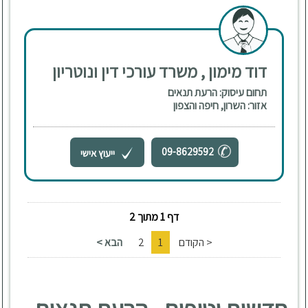
דוד מימון , משרד עורכי דין ונוטריון
תחום עיסוק: הרעת תנאים
אזור: השרון, חיפה והצפון
09-8629592
ייעוץ אישי
דף 1 מתוך 2
< הקודם
1
2
הבא >