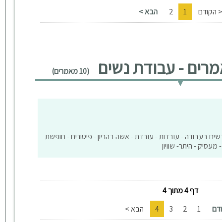
 הקודם
1
2
הבא >
רים - עבודת נשים
(10 מאמרים)
נשים בעבודה - עובדות - עובדת - אשה בהריון - פיטורים - חופשת
- מעסיק - היתר- שוויון
דף 4 מתוך 4
דם
1
2
3
4
הבא >