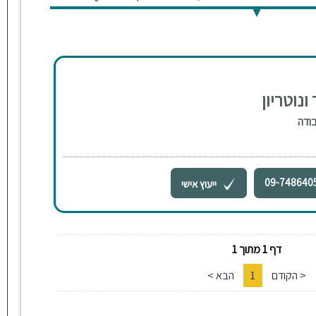
ונוטריון
בודה
09-748640
ייעוץ אישי
דף 1 מתוך 1
< הקודם
1
הבא >