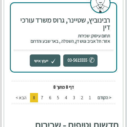
רבינוביץ, שטיינר, גרוס משרד עורכי
דין
תחום עיסוק: שכירות
אזור: תל אביב וגוש דן, השפלה , באר שבע והדרום
03-5615555
ייעוץ אישי
דף 8 מתוך 8
< הקודם
1
2
3
4
5
6
7
8
הבא >
חדשות וטיפים - שכירות