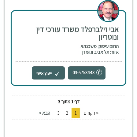
אבי זילברפלד משרד עורכי דין
ונוטריון
תחום עיסוק: משכנתא
אזור: תל אביב וגוש דן
03-5753443
ייעוץ אישי
דף 1 מתוך 3
< הקודם
1
2
3
הבא >