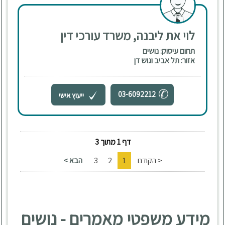
לוי את ליבנה, משרד עורכי דין
תחום עיסוק: נושים
אזור: תל אביב וגוש דן
03-6092212
ייעוץ אישי
דף 1 מתוך 3
< הקודם
1
2
3
הבא >
מידע משפטי מאמרים - נושים