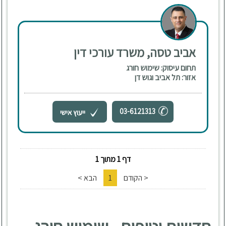
אביב טסה, משרד עורכי דין
תחום עיסוק: שימוש חורג
אזור: תל אביב וגוש דן
03-6121313
ייעוץ אישי
דף 1 מתוך 1
< הקודם
1
הבא >