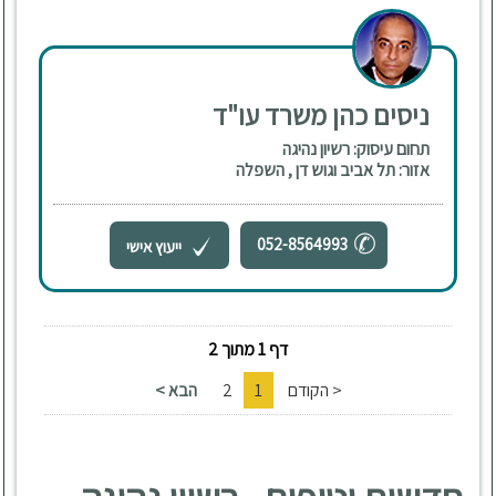
ניסים כהן משרד עו"ד
תחום עיסוק: רשיון נהיגה
אזור: תל אביב וגוש דן , השפלה
052-8564993
ייעוץ אישי
דף 1 מתוך 2
< הקודם
1
2
הבא >