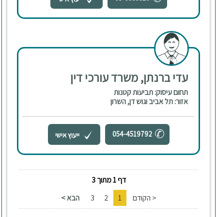
עדי ברנתן, משרד עורכי דין
תחום עיסוק: תביעות קטנות
אזור: תל אביב וגוש דן, השרון
054-4519792
ייעוץ אישי
דף 1 מתוך 3
< הקודם
1
2
3
הבא >