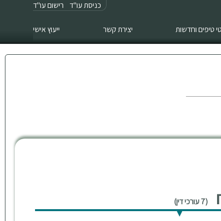
כניסת עו"ד
רישום עו"ד
 טיפים וחדשות
יצירת קשר
ייעוץ אישי
ח
(7 עורכי דין)