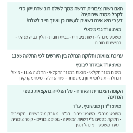
האם רשות ציבורית דרשה ממך לשלם חוב שהתיישן כדי
לקבל ממנה שירותים?
דע כי היא אינה רשאית לעשות כן ואינך חייב לשלם!
מאת: עו"ד גבי מיכאלי
משפט מינהלי - רשות ציבורית - גביית חובות - הליך גביה מנהלי -
התיישנות חובות
עריכת צוואות וחלוקת הנחלה בין היורשים לפי החלטה 1155
מאת: עו"ד אביגדור ליבוביץ
מיסים מגזר חקלאי - צוואות במגזר החקלאי - החלטה 1155 - פיצול
הנחלה - תשלומי איזון במשפחה - שווי הנחלה - מיסוי מקרקעין
הקופה הציבורית והאזרח - על הפלייה בהקצאת כספי
המדינה
מאת: ד"ר רן מובשוביץ , עו"ד
משפט מנהלי - משפט ציבורי -בג"צ - מאבק מול רשויות - תקציבים
- חלוקת כספים ע"י רשויות המשינה - גופים ציבוריים - קופה ציבורית
- סעד משפטי - מינהל תקין