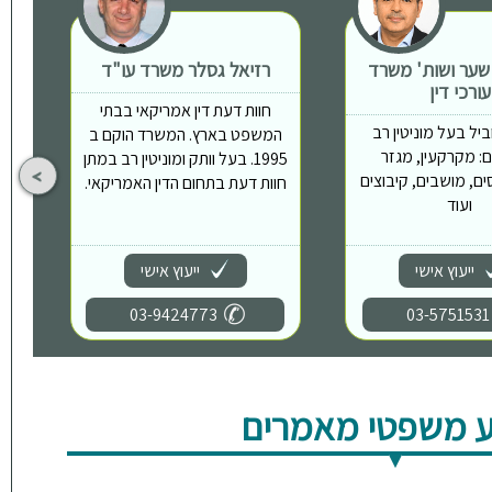
 שער ושות' משרד
רזיאל גסלר משרד עו"ד
ת
עורכי דין
חוות דעת דין אמריקאי בבתי
יל בעל מוניטין רב
המשפט בארץ. המשרד הוקם ב
: מקרקעין, מגזר
1995. בעל וותק ומוניטין רב במתן
ים, מושבים, קיבוצים
חוות דעת בתחום הדין האמריקאי.
ועוד
ייעוץ אישי
ייעוץ אישי
03-9424773
03-5751531
 משפטי מאמרים