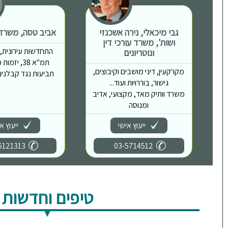
גבי מיכאלי, נירה אשכנזי
אביב טסה, משרד ע
ושות', משרד עורכי דין
התחדשות עירונית, פי
ונוטריונים
תמ"א 38, יז
מקרקעין, דיני מושבים וקיבוצים,
תביעות נגד קבלנים,
גישור, בוררויות ועוד...
משרד וותיק מאד, מקצועי, אדיב
ומנוסה
ייעוץ אישי
ייעוץ א
6121313
03-5714512
טיפים וחדשות