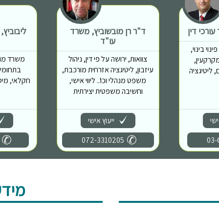
ורכי דין
ד"ר רן מובשוביץ, משרד
ליבוביץ,
עו"ד
נוי בינוי,
צוואות, ירושה על פי דין, ניהול
משרד מוב
מות מקרקעין,
עיזבון, ליטיגציה אזרחית מורכבת,
בתחומים
 ליטיגציה
משפט מנהלי וכו'.. ליווי אישי,
חקלאי, מיס
וחשיבה משפטית יצירתית
ישי
ייעוץ אישי
072-3310205
03-
מידע