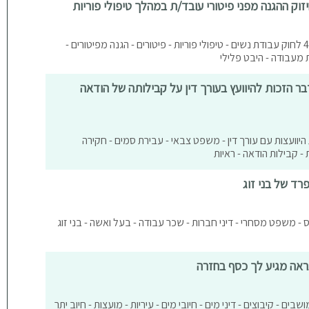
דיני עבודה - עבודת נשים - תיקון 45 לחוק עבודת נשים - טיפולי פוריות - פיטורים - הגנה מפיטורים -
ת מעבודה - היבט פלילי
ר הזכות להיוועץ בעורך דין על קבילותה של הודאה
היוועצות עם עורך דין - משפט צבאי - עבירת סמים - חקירה
קבילות הודאה - ראיות
פרד של בני זוג
מס - משפט מסחרי - דיני חברות - שכר עבודה - בעל ואשה - בני זוג
ראה מגיע לך כסף בחזרה
בים - קיבוצים - דיני מים - חיובי מים - עיריות - מועצות - חיוב יתר