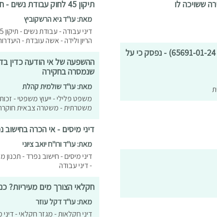
ה ששויכה לו
תיקון 45 לחוק עבודת נשים - חיזוק ההגנה מפני פיטורי עובד/ת במהלך טיפולי פוריות
מאת: עו"ד גיא הרשקוביץ
הריון ולידה - אשה עובדת - היעדרו
תביעה בעילה שטרית – היפוך נטל השכנוע והראיה (תאד"מ 65691-01-24) - נפסק כי על
ההשפעה של אי הודעה כדין בדב
שנמסרה בחקירה
מאת: עו"ד שולמית קהלת
ת
משפט פלילי - ייעוץ משפטי - זכות 
משטרתית - משטרה צבאית חוקרת - 
דיני מיסים - אי הכרה בחישוב נ
מאת: עו"ד ורו"ח יואב ציוני
דיני מיסים - חישוב נפרד - תכנון 
- דיני עבודה
חקלאי הצורך מים מעיריות? כנ
מאת: עו"ד דקל עוזר
דיני חקלאות - מגזר חקלאי - דיני מוש