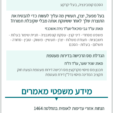
הסכם קומבינציה, בעלי קרקע
בעל מפעל, יצרן, תעשיין מה עליך לעשות כדי להבטיח את
התוצרת שלך לאחר ששיווקת אותה מבלי שקיבלת תמורה?
מאת: עו"ד גבי מיכאלי ועו"ד נירה אשכנזי
משפט מסחרי - דיני קנין - עסקת קונסיגנציה - תניית שימור בעלות -
חשבוניות - תעודת משלוח - יצרן - תעשיין - משווק - טובין - סחורה -
תשלום - בעלות - הסכם
הגדלת מס הרכישה בדירות מעטפת
מאת: שניר שער, עו"ד רו"ח
תכנון מס מיסוי מקרקעין מס רכישה דירות מעטפת הצעת חוק
תקציב המדינה מיסוי נדל"ן דירת מעטפת
מידע משפטי מאמרים
הנחות אזורי עדיפות לאומית בהחלטה 1464