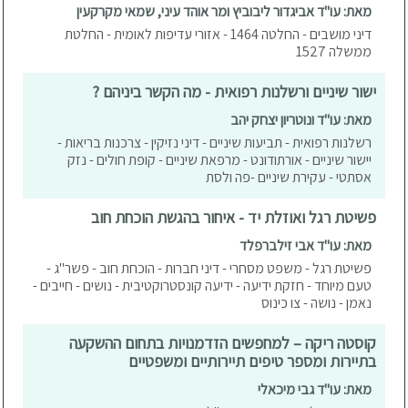
מאת: עו"ד אביגדור ליבוביץ ומר אוהד עיני, שמאי מקרקעין
דיני מושבים - החלטה 1464 - אזורי עדיפות לאומית - החלטת
ממשלה 1527
ישור שיניים ורשלנות רפואית - מה הקשר ביניהם ?
מאת: עו"ד ונוטריון יצחק יהב
רשלנות רפואית - תביעות שיניים - דיני נזיקין - צרכנות בריאות -
יישור שיניים - אורתודונט - מרפאת שיניים - קופת חולים - נזק
אסתטי - עקירת שיניים -פה ולסת
פשיטת רגל ואוזלת יד - איחור בהגשת הוכחת חוב
מאת: עו"ד אבי זילברפלד
פשיטת רגל - משפט מסחרי - דיני חברות - הוכחת חוב - פשר"ג -
טעם מיוחד - חזקת ידיעה - ידיעה קונסטרוקטיבית - נושים - חייבים -
נאמן - נושה - צו כינוס
קוסטה ריקה – למחפשים הזדמנויות בתחום ההשקעה
בתיירות ומספר טיפים תיירותיים ומשפטיים
מאת: עו"ד גבי מיכאלי