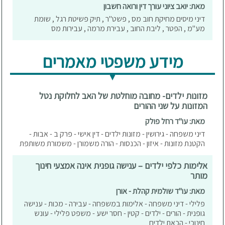
מאת: יואב ציוני עורך דין ורואה חשבון
דיני מיסים מחיקת חוב מס , פשט"ר , תיק פשיטת רגל , שומת
מע"מ , הפטר , ליבת החוב , עבירת מרמה , עבירות מס
מידע משפטי מאמרים
מזונות ילדים- מחובה מוחלטת של האב לחלוקת נטל
המזונות על שני ההורים
מאת: עו"ד רחל פולק
דיני משפחה - גירושין - מזונות ילדים - דין אישי - פרק ב - אבות -
הקטנת מזונות - איזון - הכנסות - הורה משמורן - משמורת משותפת
אלימות כלפי ילדים – ענישה גופנית אינה אמצעי חינוך
מותר
מאת: עו"ד שולמית קהלת - אורן
פלילי - דיני משפחה - אלימות במשפחה - עבירה - מכות - ענישה
גופנית - הורים - ילדים - קטין - חסר ישע - משפט פלילי - עונש
חינוכי - הכאת ילדים