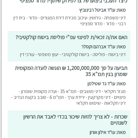
כיצד תעכבי ביצועו של צו לפירוק שיתוף? מדור ספציפי
מאת: עו"ד אביטל רבינוביץ
דיני משפחה - גירושין -עיכוב מכירת דירת המגורים - מדור - בית דין
רבני - מדור - מדור ספציפי
האם את/ה זכאי/ת לפיצוי עפ"י פוליסת ביטוח קולקטיבי?
מאת: עו"ד אברהם וקסלר
דיני ביטוח - פוליסה - ביטוח קולקטיבי - יעוץ משפטי - עורכי דין
תביעה על סך 1,200,000,000 ₪ הוגשה לועדה המקומית
שומרון בגין תמ"א 35
מאת: עו"ד גד שטילמן
מגזר חקלאי - דיני מושבים - תמ"א 35 - ועדה מקומית שומרון -
פיצויים - דיני מקרקעין - ירידת ערך - תמ"מ 6 - סובב בקעת הנדיב -
דיני חקלאות - שימוש חקלאי
שכרות - לא צריך להיות שיכור בכדי לאבד את הרשיון
לשנתיים
מאת: עו"ד אילון אורון