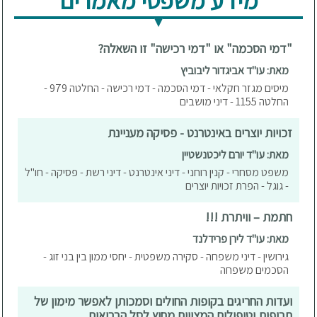
מידע משפטי מאמרים
"דמי הסכמה" או "דמי רכישה" זו השאלה?
מאת: עו"ד אביגדור ליבוביץ
מיסים מגזר חקלאי - דמי הסכמה - דמי רכישה - החלטה 979 -
החלטה 1155 - דיני מושבים
זכויות יוצרים באינטרנט - פסיקה מעניינת
מאת: עו"ד יורם ליכטנשטיין
משפט מסחרי - קנין רוחני - דיני אינטרנט - דיני רשת - פסיקה - חו"ל
- גוגל - הפרת זכויות יוצרים
חתמת – וויתרת !!!
מאת: עו"ד לירן פרידלנד
גירושין - דיני משפחה - סקירה משפטית - יחסי ממון בין בני זוג -
הסכמים משפחה
ועדות החריגים בקופות החולים וסמכותן לאפשר מימון של
תרופות וטיפולים המצויים מחוץ לסל הבריאות