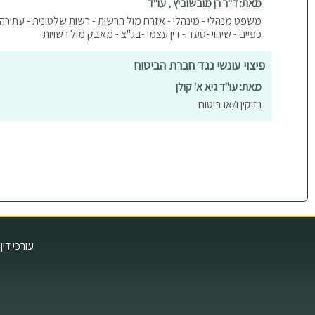
מאת: ד"ר רן מובשוביץ , עו"ד
משפט מנהלי - מינהלי - אזרח מול הרשות - רשות שלטונית - עתירה 
כפיים - שיהוי -סעד - דין עצמי -בג"צ - מאבק מול רשויות
פיצוי עונשי נגד חברת הביטוח
מאת: עו"ד גיא א' קולן
נזיקין ו/או ביטוח
עורכי דין