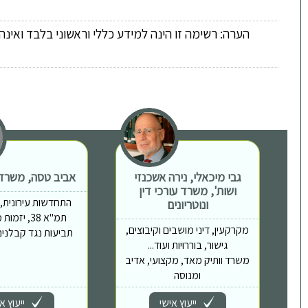
הערה: רשימה זו הינה למידע כללי וראשוני בלבד ואינ
גבי מיכאלי, נירה אשכנזי
אביב טסה, משרד ע
ושות', משרד עורכי דין
התחדשות עירונית, פי
ונוטריונים
תמ"א 38, יז
מקרקעין, דיני מושבים וקיבוצים,
תביעות נגד קבלנים,
גישור, בוררויות ועוד...
משרד וותיק מאד, מקצועי, אדיב
ומנוסה
ייעוץ אישי
ייעוץ א