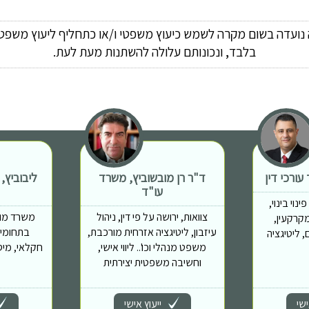
ה נועדה בשום מקרה לשמש כיעוץ משפטי ו/או כתחליף ליעוץ משפטי
בלבד, ונכונותם עלולה להשתנות מעת לעת.
ורכי דין
ד"ר רן מובשוביץ, משרד
ליבוביץ,
עו"ד
נוי בינוי,
צוואות, ירושה על פי דין, ניהול
משרד מוב
מות מקרקעין,
עיזבון, ליטיגציה אזרחית מורכבת,
בתחומים
 ליטיגציה
משפט מנהלי וכו'.. ליווי אישי,
חקלאי, מיס
וחשיבה משפטית יצירתית
ישי
ייעוץ אישי