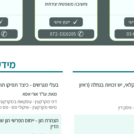
וחשיבה משפטית יצירתית
ישי
ייעוץ אישי
072-3310205
03-
מידע
אי, יש זכויות בנחלה (ראיון
בעלי מגרשים - כיצד תפיקו 
מאת: עו"ד אורי אסא
דיני מקרקעין - עסקאות במקרקעין
מיסוי מקרקעין - שיקולי מס - מס 
 פסק דין
הצהרת הון - ייחוס הפרשי הון 
הדין