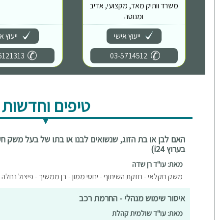
משרד וותיק מאד, מקצועי, אדיב
ומנוסה
ייעוץ אישי
ייעוץ א
6121313
03-5714512
טיפים וחדשות
האם לבן או בת הזוג, שנשואים לבנו או בתו של בעל משק חקל
בערוץ i24)
מאת: עו"ד רן שדה
משק חקלאי - חזקת השיתוף - יחסי ממון - בן ממשיך - פיצול נחלה -
איסור שימוש מנהלי - החרמת רכב
מאת: עו"ד שולמית קהלת