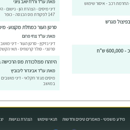
מאת: עו"ד ורו"ח יואב ציוני
 - החרמת רכב - איסור שימוש
דיני מיסים - הצהרת הון - נישום - 
147 לפקודת מס הכנסה - כופר
בפיצול מגרש
סרטן העור כמחלת מקצוע- מימו
מאת: עו"ד צחי פרום
דיני נזיקין - סרטן העור - דיני מו
סרטני - סולר קרטוזיס - תאי הקשק
ש"ח
היזהרו ממלכודת מס הרכישה ביישום החלטה 979 ש
מאת: עו"ד אביגדור ליבוביץ
במושב
מידע משפטי - מאמרים טיפים וחדשות
תנאי שימוש
הצהרת נגישות
יצ