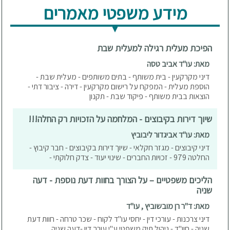
מידע משפטי מאמרים
הפיכת מעלית רגילה למעלית שבת
מאת: עו"ד אביב טסה
דיני מקרקעין - בית משותף - בתים משותפים - מעלית שבת -
הוספת מעלית - המפקח על רישום מקרקעין - דירה - ציבור דתי -
הוצאות בבית משותף - פיקוד שבת - תקנון
שיוך דירות בקיבוצים - המלחמה על הזכויות רק החלה!!!
מאת: עו"ד אביגדור ליבוביץ
דיני קיבוצים - מגזר חקלאי - שיוך דירות בקיבוצים - חבר קיבוץ -
החלטה 979 - זכויות החברים - שינוי יעוד - צדק חלוקתי -
הליכים משפטיים – על הצורך בחוות דעת נוספת - דעה
שניה
מאת: ד"ר רן מובשוביץ , עו"ד
דיני צרכנות - עורכי דין - יחסי עו"ד לקוח - שכר טרחה - חוות דעת
שניה - חוו"ד - ניהול תיק משפטי ע"י עורך דין -דעה שניה