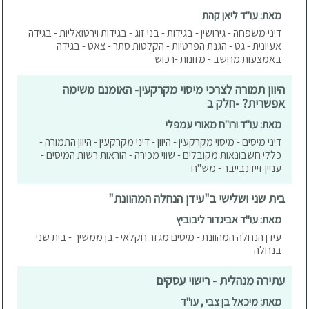
מאת: עו"ד ליאן קהת
דיני משפחה - גירושין - בגידות - בני זוג - בגידות וירטואליות - בגידה
אעיונית - גט - הגנת הפרטיות - הקלטות סתר - צאט - בגידה
באמצעות מחשב - מזונות -רכוש
היוון תמורה לצרכי מיסוי מקרקעין- האומנם משימה
אפשרית? -חלק ב
מאת: עו"ד ורו"ח מאורי עמפלי
דיני מיסים - מיסוי מקרקעין - היוון - דיני מקרקעין - היוון התמורה -
כללי חשבונאות מקובלים - שווי מכירה - הוראות רשות המיסים -
עניין זיידנבייבר - מש"ח
בית שני ושלישי ב"עידן הנחלה המהוונת"
מאת: עו"ד אביגדור ליבוביץ
עידן הנחלה המהוונת - מיסים מגזר חקלאי - בן ממשיך - בית שני
בנחלה
עתירה מנהלית - רישוי עסקים
מאת: מיכאל בן צבי , עו"ד