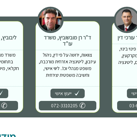
ורכי דין
ד"ר רן מובשוביץ, משרד
ליבוביץ,
עו"ד
נוי בינוי,
צוואות, ירושה על פי דין, ניהול
משרד מוב
מות מקרקעין,
עיזבון, ליטיגציה אזרחית מורכבת,
בתחומים
 ליטיגציה
משפט מנהלי וכו'.. ליווי אישי,
חקלאי, מיס
וחשיבה משפטית יצירתית
ישי
ייעוץ אישי
072-3310205
03-
מידע