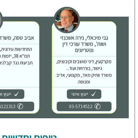
גבי מיכאלי, נירה אשכנזי
אביב טסה, משרד ע
ושות', משרד עורכי דין
התחדשות עירונית, פי
ונוטריונים
תמ"א 38, יז
מקרקעין, דיני מושבים וקיבוצים,
תביעות נגד קבלנים,
גישור, בוררויות ועוד...
משרד וותיק מאד, מקצועי, אדיב
ומנוסה
ייעוץ אישי
ייעוץ א
6121313
03-5714512
טיפים וחדשות