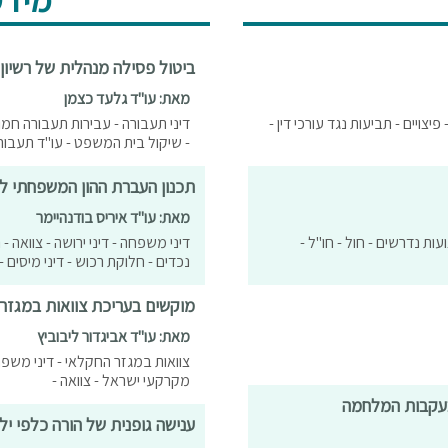
ביטול פסילה מנהלית של רשיון 
מאת: עו"ד גלעד כצמן
פיצויים - תביעות נגד עורכי דין -
דיני תעבורה - עבירות תעבורה חמור
- שיקול בית המשפט - עו"ד תעבור
תכנון העברת ההון המשפחתי ל
מאת: עו"ד איריס בודנהיימר
עות נדרשים - חול - חו"ל -
דיני משפחה - דיני ירושה - צוואה - 
נכדים - חלוקת רכוש - דיני מיסים - 
מוקשים בעריכת צוואות במגזר
מאת: עו"ד אביגדור ליבוביץ
צוואות במגזר החקלאי - דיני משפח
מקרקעי ישראל - צוואה -
בעקבות המלחמה
ענישה גופנית של הורה כלפי יל