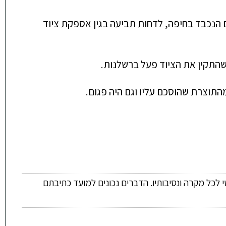
משרד עוה"ד גבי מיכאלי נירה אשכנזי ושות' אשר ייצג את החברה הנתבעת, הצליח לשכנע את בית משפט השלום הנכבד בחיפה, לדחות תביעה בגין אספקת ציוד 
 לכל מקרה ונסיבותיו. הדברים נכונים למועד כתיבתם