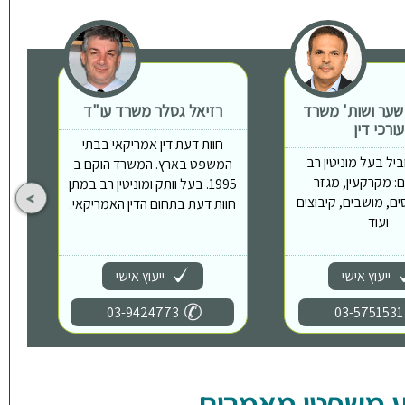
 שער ושות' משרד
רזיאל גסלר משרד עו"ד
ת
עורכי דין
חוות דעת דין אמריקאי בבתי
יל בעל מוניטין רב
המשפט בארץ. המשרד הוקם ב
: מקרקעין, מגזר
1995. בעל וותק ומוניטין רב במתן
ים, מושבים, קיבוצים
חוות דעת בתחום הדין האמריקאי.
ועוד
ייעוץ אישי
ייעוץ אישי
03-9424773
03-5751531
 משפטי מאמרים