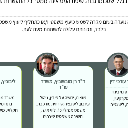
 בגלל  שסכומו גבוה. שיטת המס אינה ממסה כל התעשרות ש
ה נועדה בשום מקרה לשמש כיעוץ משפטי ו/או כתחליף ליעוץ משפטי
בלבד, ונכונותם עלולה להשתנות מעת לעת.
ורכי דין
ד"ר רן מובשוביץ, משרד
ליבוביץ,
עו"ד
נוי בינוי,
צוואות, ירושה על פי דין, ניהול
משרד מוב
מות מקרקעין,
עיזבון, ליטיגציה אזרחית מורכבת,
בתחומים
 ליטיגציה
משפט מנהלי וכו'.. ליווי אישי,
חקלאי, מיס
וחשיבה משפטית יצירתית