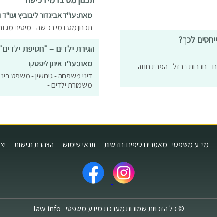
תכנון מס בדמי רכישה
מאת: עו"ד אביגדור ליבוביץ ועו"ד 
תכנון מס דמי רכישה - מיסים מגזר
יחסים לכך?
הגירת ילדים – "חטיפת ילדים"
מאת: עו"ד איתן ליפסקר
ח - חרבות ברזל - הפרת חוזה -
דיני משפחה - גירושין - משפט בינלאו
משמורת ילדים -
מידע משפטי - מאמרים טיפים וחדשות
תנאי שימוש
הצהרת נגישות
יצ
© כל הזכויות שמורות מערכת מידע משפטי - law-info