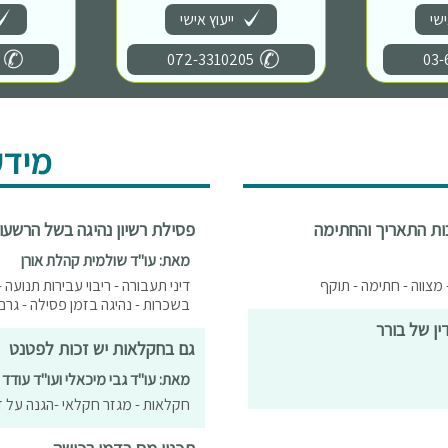
ישי
ייעוץ אישי
072-3310205
03-
מידע
בות התאריך והחתימה
פסילת רשיון נהיגה בשל הרשעו
מאת: עו"ד שולמית קהלת אורן
- מצווה - חתימה - תוקף
דיני תעבורה - ריבוי עבירות תנועה 
בשכרות - נהיגה בזמן פסילה - גרם
ן של בורר
גם בחקלאות יש זכות לפטנט
מאת: עו"ד גבי מיכאלי ועו"ד עודד 
חקלאות - מגזר חקלאי -הגנה על ז