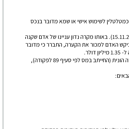
מטלטלין לשימוש אישי אינם חייבים במס בעת מכירתם. אלא מאי כי לעיתים קיים ספק האם הנכס שנמכר שימש כמטלטלין לשימוש אישי או שמא מדובר בנכס 
על התנאים בהם נכס ייחשב כמטלטלין אישי ולא ימוסה ניתן ללמוד מפסק הדין בע"מ 29712-02-19 (ניתן ביום 15.11.22). באותו מקרה נדון עניינו של אדם שקנה 
בשנת 2003 קערה יפה, מאספן עתיקות, בסך 28,000 ₪. את הקערה הציב בביתו לצרכי נוי. לאחר 9 שנים,  משביקש האדם למכור את הקערה, התברר כי מדובר 
מס הכנסה טען שמדובר ב"עסקת אקראי" (לפי ס' 2(1) לפקודה) החייבת במס שולי, או לחילופין כי מדובר במכירה הונית (החייתב במס לפי סעיף 89 לפקודה), 