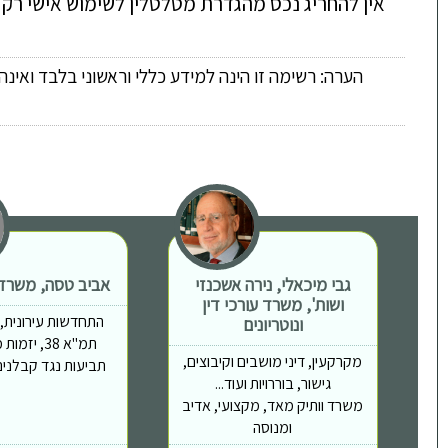
אין להחריג נכס מהגדרת מטלטלין לשימוש אישי רק
הערה: רשימה זו הינה למידע כללי וראשוני בלבד ואינ
גבי מיכאלי, נירה אשכנזי
אביב טסה, משרד ע
ושות', משרד עורכי דין
התחדשות עירונית, פי
ונוטריונים
תמ"א 38, יז
מקרקעין, דיני מושבים וקיבוצים,
תביעות נגד קבלנים,
גישור, בוררויות ועוד...
משרד וותיק מאד, מקצועי, אדיב
ומנוסה