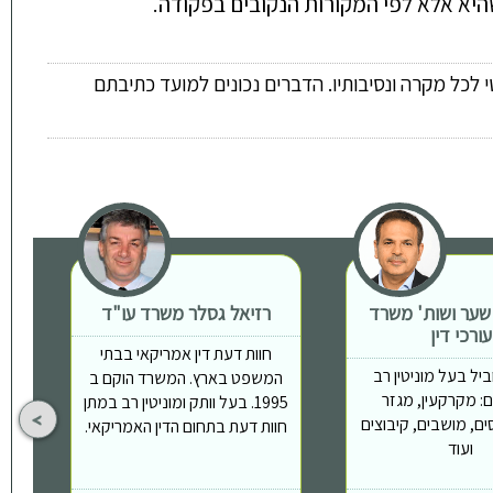
היא אלא לפי המקורות הנקובים בפקודה.
 לכל מקרה ונסיבותיו. הדברים נכונים למועד כתיבתם
 שער ושות' משרד
רזיאל גסלר משרד עו"ד
ת
עורכי דין
חוות דעת דין אמריקאי בבתי
יל בעל מוניטין רב
המשפט בארץ. המשרד הוקם ב
: מקרקעין, מגזר
1995. בעל וותק ומוניטין רב במתן
ים, מושבים, קיבוצים
חוות דעת בתחום הדין האמריקאי.
ועוד