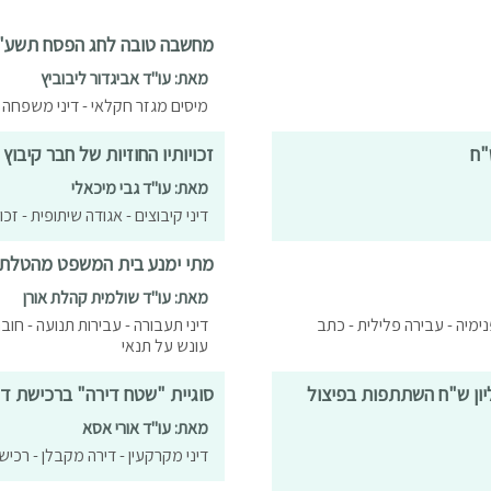
מחשבה טובה לחג הפסח תשע"
מאת: עו"ד אביגדור ליבוביץ
מיסים מגזר חקלאי - דיני משפחה 
זכויותיו החוזיות של חבר קיבוץ 
מאת: עו"ד גבי מיכאלי
דיני קיבוצים - אגודה שיתופית - זכ
מתי ימנע בית המשפט מהטלת פ
מאת: עו"ד שולמית קהלת אורן
פנימיה - עבירה פלילית - כתב
דיני תעבורה - עבירות תנועה - חוב
עונש על תנאי
 הגיש ערעור למחוזי על חיובו לשלם כ - 1.5 מיליון ש"ח השתתפות בפיצול
סוגיית "שטח דירה" ברכישת ד
מאת: עו"ד אורי אסא
דיני מקרקעין - דירה מקבלן - רכי