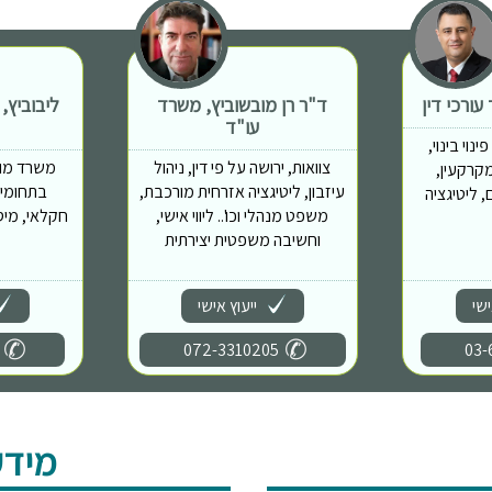
ורכי דין
ד"ר רן מובשוביץ, משרד
ליבוביץ,
עו"ד
נוי בינוי,
צוואות, ירושה על פי דין, ניהול
משרד מוב
מות מקרקעין,
עיזבון, ליטיגציה אזרחית מורכבת,
בתחומים
 ליטיגציה
משפט מנהלי וכו'.. ליווי אישי,
חקלאי, מיס
וחשיבה משפטית יצירתית
ישי
ייעוץ אישי
072-3310205
03-
מידע