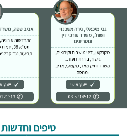
גבי מיכאלי, נירה אשכנזי
אביב טסה, משרד ע
ושות', משרד עורכי דין
התחדשות עירונית, פי
ונוטריונים
תמ"א 38, יז
מקרקעין, דיני מושבים וקיבוצים,
תביעות נגד קבלנים,
גישור, בוררויות ועוד...
משרד וותיק מאד, מקצועי, אדיב
ומנוסה
ייעוץ אישי
ייעוץ א
6121313
03-5714512
טיפים וחדשות