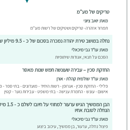
טריקים של מע"מ
מאת: יואב ציוני
תמרור אזהרה- טריקים ושטיקים של רשות מע"מ
נחלה במושב טירת יהודה נמכרה בסכום של כ - 9.5 מיליון ש"ח
מאת: עו"ד גבי מיכאלי
הסכם על תנאי, אגודות שיתופיות
החזקת סכין – עבירה שעונשה חמש שנות מאסר
מאת: עו"ד שולמית קהלת - אורן
פלילי - החזקת סכין - אגרופן - רשות היחיד - מועדונים - בתי ספר - 
אישום - עונש - החמרת ענישה - בתי משפט - עבירות נוער - קטין
הבן הממשיך
הנחלה לטובת אחיו
מאת: עו"ד גבי מיכאלי
פיצול נחלה, ערעור, בן ממשיך, עיכוב ביצוע