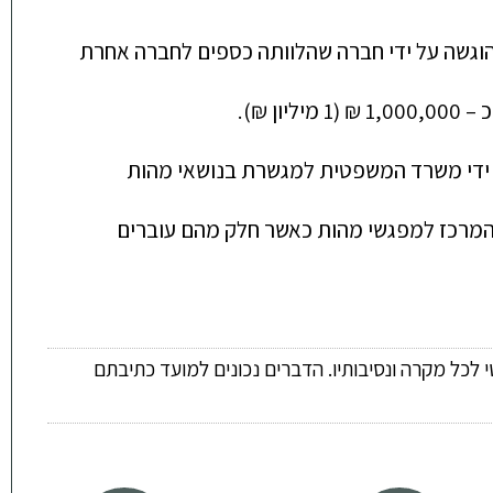
עוה"ד נירה אשכנזי, ממשרד גבי מיכאלי, נירה אשכנזי ושות' עורכי דין, מונתה כבוררת לצורך הכרעה בתביעה שהוגשה על ידי חברה שהלוותה כספים לחברה אחרת 
עוה"ד נירה אשכנזי מתמחה בנושאי בוררות עסקית ובנושאי מקרקעין וכן בגישור עסקי + מקרקעין ואף מונתה על ידי משרד המשפטית למגשרת בנושאי מהות 
עוה"ד נירה אשכנזי ממשרד גבי מיכאלי, נירה אשכנזי ושות' עורכי דין, מקבלת פניות רבות מבתי המשפט באזור המרכז למפגשי מהות כאשר חלק מהם עוברים 
 לכל מקרה ונסיבותיו. הדברים נכונים למועד כתיבתם