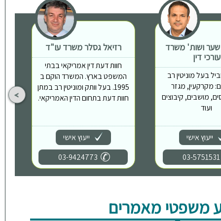
 שער ושות' משרד
רזיאל גסלר משרד עו"ד
ת
עורכי דין
חוות דעת דין אמריקאי בבתי
יל בעל מוניטין רב
המשפט בארץ. המשרד הוקם ב
: מקרקעין, מגזר
1995. בעל וותק ומוניטין רב במתן
ים, מושבים, קיבוצים
חוות דעת בתחום הדין האמריקאי.
ועוד
ייעוץ אישי
ייעוץ אישי
03-9424773
03-5751531
 משפטי מאמרים