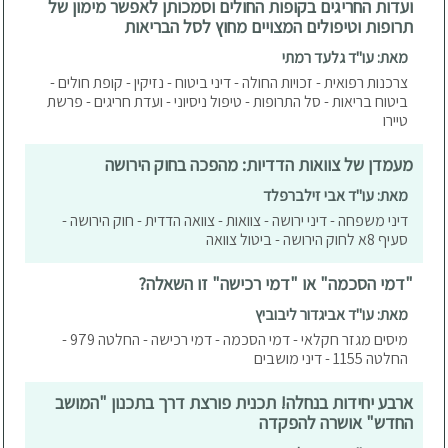
ועדות החריגים בקופות החולים וסמכותן לאפשר מימון של
תרופות וטיפולים המצויים מחוץ לסל הבריאות
מאת: עו"ד גלעד רמתי
צרכנות רפואית - זכויות החולה - דיני ביטוח - נזיקין - קופת חולים -
ביטוח בריאות - סל התרופות - טיפול ניסיוני - ועדת חריגים - פרשת
טיירו
מעמדן של צוואות הדדיות: מהפכה בחוק הירושה
מאת: עו"ד אבי זילברפלד
דיני משפחה - דיני ירושה - צוואות - צוואה הדדית - חוק הירושה -
סעיף 8א לחוק הירושה - ביטול צוואה
"דמי הסכמה" או "דמי רכישה" זו השאלה?
מאת: עו"ד אביגדור ליבוביץ
מיסים מגזר חקלאי - דמי הסכמה - דמי רכישה - החלטה 979 -
החלטה 1155 - דיני מושבים
ארבע יחידות בנחלה! תכנית פורצת דרך בתכנון "המושב
החדש" אושרה להפקדה