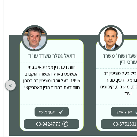
 שער ושות' משרד
רזיאל גסלר משרד עו"ד
ת
עורכי דין
חוות דעת דין אמריקאי בבתי
יל בעל מוניטין רב
המשפט בארץ. המשרד הוקם ב
: מקרקעין, מגזר
1995. בעל וותק ומוניטין רב במתן
ים, מושבים, קיבוצים
חוות דעת בתחום הדין האמריקאי.
ועוד
ייעוץ אישי
ייעוץ אישי
03-9424773
03-5751531