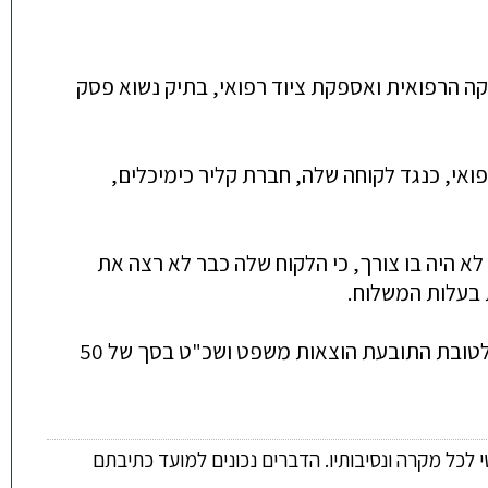
משרדינו ע"י עו"ד רן שדה ועו"ד ליטל פאשה ייצג את התובעת - חברת רניום מדיקל העוסקת בתחום הדיאגנוסטיקה הרפואית ואספקת ציוד רפואי, בתיק נשוא פסק 
מדובר בפסק דין של ספק, חברת רניום מדיקל, העוסקת כאמור בתחום הדיאגנוסטיקה הרפואית ואספקת ציוד רפואי, כנגד לקוחה שלה, חברת קליר כימיכלים, 
הנתבעת טענה שמשלוח אחד שהתובעת סיפקה לא נמסר לה בפועל והמשלוח השני אמנם התקבל בידה אך כבר לא היה בו צורך, כי הלקוח שלה כבר לא רצה את 
בית המשפט דחה את טענות הנתבעת וחייב אותה לשלם את מלוא החשבוניות שנתבעו, כ-505 אלף ₪; וכן פסק לטובת התובעת הוצאות משפט ושכ"ט בסך של 50 
 לכל מקרה ונסיבותיו. הדברים נכונים למועד כתיבתם