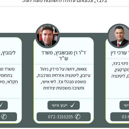
בלבד, ונכונותם עלולה להשתנות מעת לעת.
ורכי דין
ד"ר רן מובשוביץ, משרד
ליבוביץ,
עו"ד
נוי בינוי,
צוואות, ירושה על פי דין, ניהול
משרד מוב
מות מקרקעין,
עיזבון, ליטיגציה אזרחית מורכבת,
בתחומים
 ליטיגציה
משפט מנהלי וכו'.. ליווי אישי,
חקלאי, מיס
וחשיבה משפטית יצירתית
ישי
ייעוץ אישי
072-3310205
03-