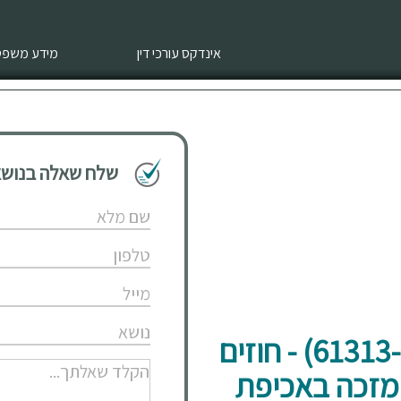
אינדקס עורכי דין
מידע משפטי
שלח שאלה בנושא 
בית המשפט פסק (ת"א 61313-03-22) - חוזים
 מזכה באכיפת