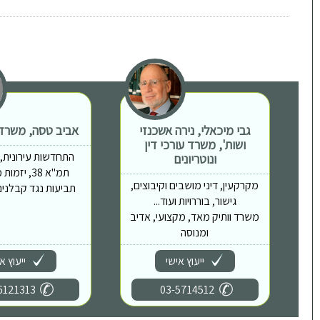
גבי מיכאלי, נירה אשכנזי
אביב טסה, משרד ע
ושות', משרד עורכי דין
התחדשות עירונית, פי
ונוטריונים
תמ"א 38, יז
מקרקעין, דיני מושבים וקיבוצים,
תביעות נגד קבלנים,
גישור, בוררויות ועוד...
משרד וותיק מאד, מקצועי, אדיב
ומנוסה
ייעוץ אישי
ייעוץ א
6121313
03-5714512