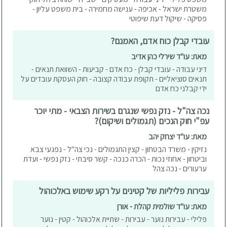
משטרת ישראל - אכיפה - ענישה מחמירה - בית משפט עליון -
פסיקה - שיקול דעת שיפוטי
עובדי קבלן כוח אדם, האמנם?
מאת: עו"ד שירלי כהן אדיב
דיני עבודה - עובדי קבלן - כח אדם - קביעות - השוואת תנאים -
תנאים סוציאליים - תקופת עבודה קצובה - חוק העסקת עובדים על
ידי קבלני כח אדם
נכה צה"ל - נזק נפשי שנגרם בשירות הצבאי - מתי יוכר
עפ"י חוק הנכים (תגמולים ושיקום)?
מאת: עו"ד יצחק יהב
נזיקין - משרד הבטחון - קצין התגמולים - נכי צה"ל - נפגעי צבא
וביטחון - אחוזי נכות - הכרה כנכה - קשר סיבתי - נזק נפשי - ועדת
ערעורים - נכה צהל
עבירות פליליות של קטינים על רקע שימוש באלכוהול
מאת: עו"ד שולמית קהלת - אורן
פלילי - עבירות נוער - עבירות - שתיית אלכוהול - קטין - נוער