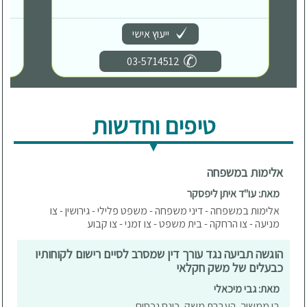
ייעוץ אישי
03-5714512
טיפים וחדשות
אלימות במשפחה
מאת: עו"ד איתן ליפסקר
אלימות במשפחה - דיני משפחה - משפט פלילי - גירושין - צו
מניעה - צו הרחקה - בית משפט - צו זמני - צו קבוע
הוגשה תביעה נגד עורך דין שמסרב לסיים רישום לקוחותיו
כבעלים של משק חקלאי
מאת: גבי מיכאלי
בן ממשיך, העברת משק, כונס נכסים