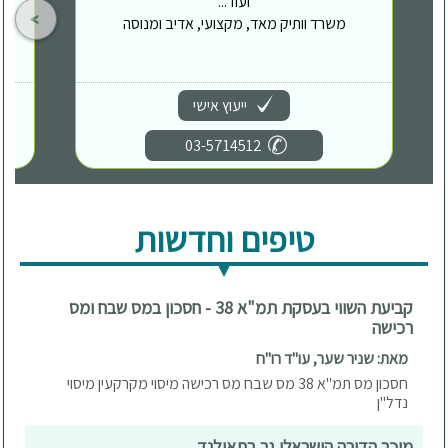
ועוד...
משרד וותיק מאד, מקצועי, אדיב ומנוסה
ייעוץ אישי
03-5714512
טיפים וחדשות
קביעת השווי בעסקת תמ"א 38 - חסכון במס שבח ומס
רכישה
מאת: שניר שער, עו"ד רו"ח
חסכון מס תמ"א 38 מס שבח מס רכישה מיסוי מקרקעין מיסוי
נדל"ן
מוכר הדירה הישראלי גר בתאילנד