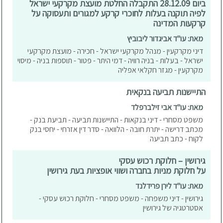
ביום 28.12.09 התקבלה החלטת מועצת מקרקעי ישראל
לפיה תוקנה בעלות לחוכרי קרקע למגורים ותעסוקה על
קרקעות המדינה
מאת: עו"ד אביגדור ליבוביץ
דיני מקרקעין - מנהל מקרקעי ישראל - חכירה - מועצת מקרקעי
ישראל - בעלות - בניה רוויה - דמי היתר - פטור - תוספות בניה - מיסוי
מקרקעין - מגזר חקלאי אפליה
התיישנות תביעה בנקאית
מאת: עו"ד אבי זילברפלד
משפט מסחרי - דיני בנקאות - התיישנות תביעה - תביעת בנק -
מכתב דרישה - יתרת חובה - הלוואה - סדר דין אזרחי - יחסי בנק
לקוח - כתב תביעה
גירושין – חלוקת רכוש עסקי
על חלוקת מניות בחברה ושווי אופציות בעת גירושין
מאת: עו"ד לירן פרידלנד
גירושין - דיני משפחה - משפט מסחרי - חלוקת רכוש עסקי -
אסטרטגיה של גירושין