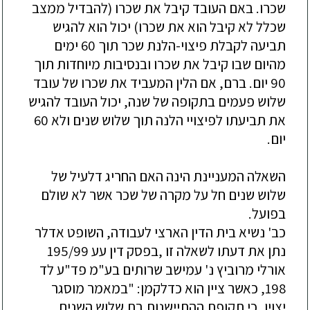
שכרו. באם העובד קיבל את שכרו (להבדיל ממצב
שכלל לא קיבל הוא את שכרו) יכול הוא להגיש
תביעה לקבלת פיצוי-הלנת שכר תוך 60 ימים
מהיום שבו קיבל את שכרו ובנסיבות מיוחדות תוך
90 יום. ברם, אם הלין המעביד את שכרו של עובד
שלוש פעמים בתקופה של שנה, יכול העובד להגיש
את תביעתו לפיצויי הלנה תוך שלוש שנים ולא 60
יום.
השאלה המעניינת הינה האם החריג דלעיל של
שלוש שנים חל על מקרה של שכר אשר לא שולם
בפועל.
כב' נשיא בית הדין הארצי לעבודה, השופט אדלר
נתן את דעתו לשאלה זו ,בפסק דין עע 195/99
אורלי מרוביץ נ' עמישב שרותים בע"מ פד"ע לד
198, כאשר ציין הוא כדלקמן: "במאמר מוסגר
יצוין, כי תקופת ההתיישנות בת שלוש השנים,