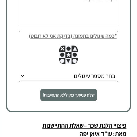
*כמה עיגולים בתמונה (בדיקת אני לא רובוט)
שלח פנייתך כאן ללא התחייבות!
פיצויי הלנת שכר –שאלת ההתיישנות
מאת: עו"ד איאן יפה