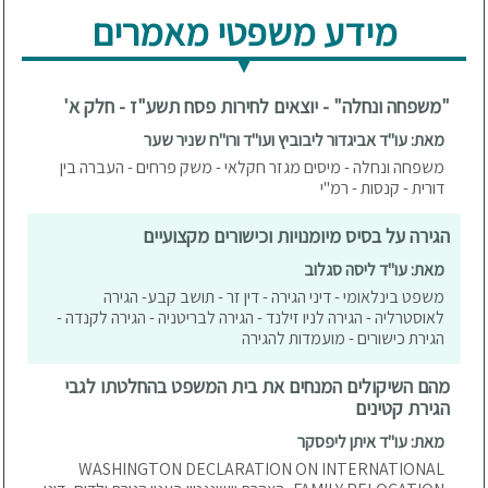
מידע משפטי מאמרים
"משפחה ונחלה" - יוצאים לחירות פסח תשע"ז - חלק א'
מאת: עו"ד אביגדור ליבוביץ ועו"ד ורו"ח שניר שער
משפחה ונחלה - מיסים מגזר חקלאי - משק פרחים - העברה בין
דורית - קנסות - רמ"י
הגירה על בסיס מיומנויות וכישורים מקצועיים
מאת: עו"ד ליסה סגלוב
משפט בינלאומי - דיני הגירה - דין זר - תושב קבע- הגירה
לאוסטרליה - הגירה לניו זילנד - הגירה לבריטניה - הגירה לקנדה -
הגירת כישורים - מועמדות להגירה
מהם השיקולים המנחים את בית המשפט בהחלטתו לגבי
הגירת קטינים
מאת: עו"ד איתן ליפסקר
WASHINGTON DECLARATION ON INTERNATIONAL