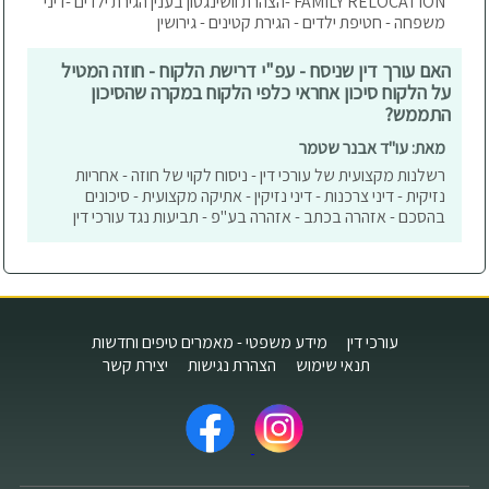
FAMILY RELOCATION -הצהרת וושינגטון בענין הגירת ילדים -דיני
משפחה - חטיפת ילדים - הגירת קטינים - גירושין
האם עורך דין שניסח - עפ"י דרישת הלקוח - חוזה המטיל
על הלקוח סיכון אחראי כלפי הלקוח במקרה שהסיכון
התממש?
מאת: עו"ד אבנר שטמר
רשלנות מקצועית של עורכי דין - ניסוח לקוי של חוזה - אחריות
נזיקית - דיני צרכנות - דיני נזיקין - אתיקה מקצועית - סיכונים
בהסכם - אזהרה בכתב - אזהרה בע"פ - תביעות נגד עורכי דין
עורכי דין
מידע משפטי - מאמרים טיפים וחדשות
תנאי שימוש
הצהרת נגישות
יצירת קשר