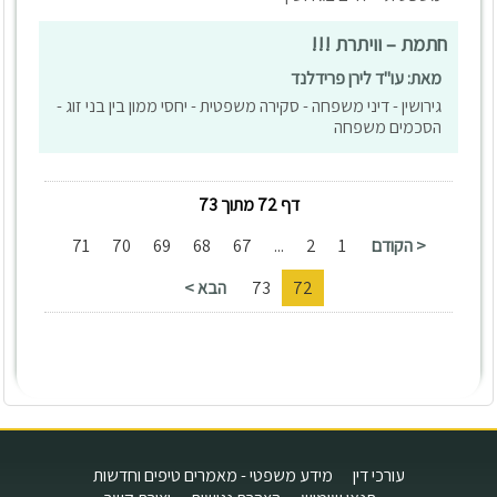
חתמת – וויתרת !!!
מאת: עו"ד לירן פרידלנד
גירושין - דיני משפחה - סקירה משפטית - יחסי ממון בין בני זוג -
הסכמים משפחה
דף 72 מתוך 73
< הקודם
1
2
...
67
68
69
70
71
72
73
הבא >
עורכי דין
מידע משפטי - מאמרים טיפים וחדשות